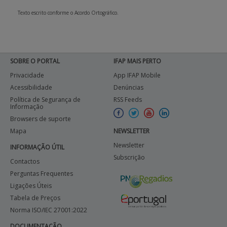
Texto escrito conforme o Acordo Ortográfico.
APOIO AO BENEFICIÁRIO
Entrar / Registar
SOBRE O PORTAL
IFAP MAIS PERTO
Privacidade
App IFAP Mobile
Acessibilidade
Denúncias
Política de Segurança de
RSS Feeds
Informação
Browsers de suporte
Mapa
NEWSLETTER
Newsletter
INFORMAÇÃO ÚTIL
Subscrição
Contactos
Perguntas Frequentes
Ligações Úteis
Tabela de Preços
Norma ISO/IEC 27001:2022
DOCUMENTAÇÃO