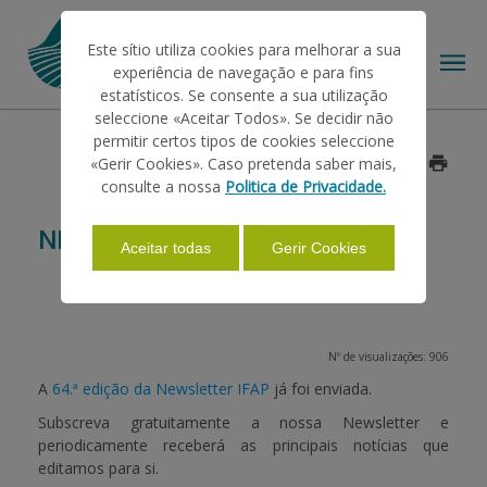
Este sítio utiliza cookies para melhorar a sua
experiência de navegação e para fins
estatísticos. Se consente a sua utilização
seleccione «Aceitar Todos». Se decidir não
permitir certos tipos de cookies seleccione
O IFAP
«Gerir Cookies». Caso pretenda saber mais,
Data: 2017/07/31
consulte a nossa
Politica de Privacidade.
AJUDAS/APOIOS
NEWSLETTER IFAP
Aceitar todas
Gerir Cookies
INFORMAÇÕES
Nº de visualizações: 906
ESTATÍSTICAS
A
64.ª edição da Newsletter IFAP
já foi enviada.
Subscreva gratuitamente a nossa Newsletter e
periodicamente receberá as principais notícias que
PAGAMENTOS
editamos para si.