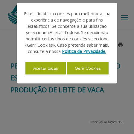
Este sítio utiliza cookies para melhorar a sua
experiência de navegação e para fins
estatísticos. Se consente a sua utilização
seleccione «Aceitar Todos». Se decidir não
permitir certos tipos de cookies seleccione
O IFAP
«Gerir Cookies». Caso pretenda saber mais,
Data: 2017/01/13
consulte a nossa
Politica de Privacidade.
AJUDAS/APOIOS
PEDIDO DE PAGAMENTO AO APOIO
Aceitar todas
Gerir Cookies
ESPECÍFICO PARA REDUÇÃO DA
INFORMAÇÕES
PRODUÇÃO DE LEITE DE VACA
ESTATÍSTICAS
Nº de visualizações: 956
PAGAMENTOS