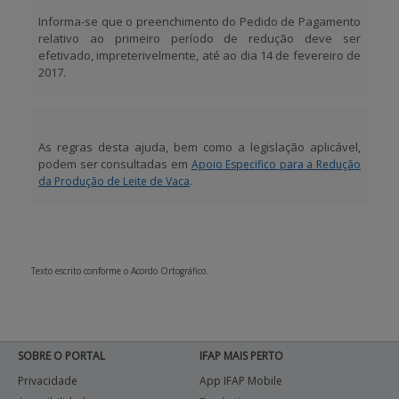
Informa-se que o preenchimento do
Pedido de Pagamento
relativo ao
primeiro período de redução
deve ser
efetivado, impreterivelmente,
até ao dia 14 de fevereiro de
2017.
As regras desta ajuda, bem como a legislação aplicável,
podem ser consultadas em
Apoio Especifico para a Redução
.
da Produção de Leite de Vaca
Texto escrito conforme o Acordo Ortográfico.
SOBRE O PORTAL
IFAP MAIS PERTO
Privacidade
App IFAP Mobile