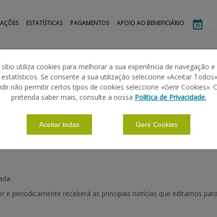
MAÇÕES
ESTATÍSTICAS
PAGAMENTOS
APOIO AO BENEFICIÁRIO
 sítio utiliza cookies para melhorar a sua experiência de navegação e
s estatísticos. Se consente a sua utilização seleccione «Aceitar Todos»
idir não permitir certos tipos de cookies seleccione «Gerir Cookies». 
pretenda saber mais, consulte a nossa
Politica de Privacidade.
Aceitar todas
Gerir Cookies
ada.
 e periodicamente receberá as principais notícias que editamos para 