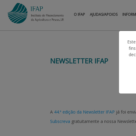
O IFAP
AJUDAS/APOIOS
INFOR
Este
fin
dec
NEWSLETTER IFAP
A
44.ª edição da Newsletter IFAP
já foi envi
Subscreva
gratuitamente a nossa Newsletter