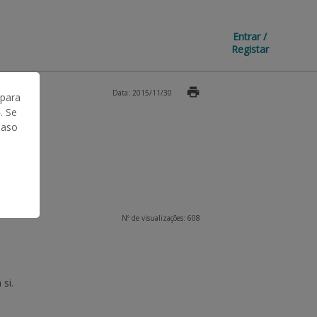
Entrar /
Registar
Data: 2015/11/30
 para
. Se
Caso
Nº de visualizações: 608
si.