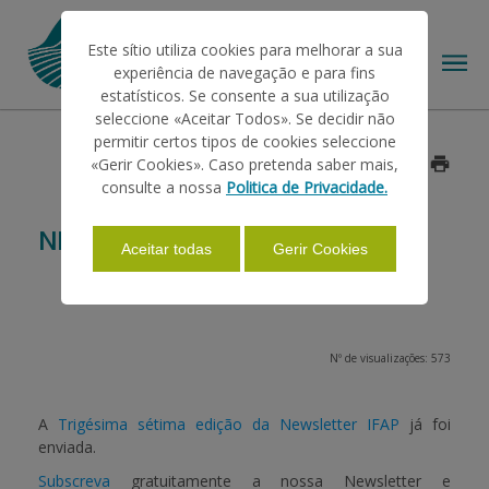
Este sítio utiliza cookies para melhorar a sua
experiência de navegação e para fins
estatísticos. Se consente a sua utilização
seleccione «Aceitar Todos». Se decidir não
permitir certos tipos de cookies seleccione
O IFAP
«Gerir Cookies». Caso pretenda saber mais,
Data: 2015/04/30
consulte a nossa
Politica de Privacidade.
AJUDAS/APOIOS
NEWSLETTER IFAP
Aceitar todas
Gerir Cookies
INFORMAÇÕES
Nº de visualizações: 573
ESTATÍSTICAS
A
Trigésima sétima edição da Newsletter IFAP
já foi
enviada.
PAGAMENTOS
Subscreva
gratuitamente a nossa Newsletter e