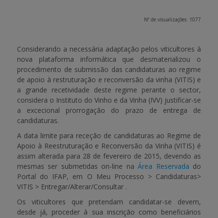
APOIO AO BENEFICIÁRIO
Nº de visualizações: 1077
Considerando a necessária adaptação pelos viticultores à
Entrar / Registar
nova plataforma informática que desmaterializou o
procedimento de submissão das candidaturas ao
regime
de apoio à restruturação e reconversão da vinha (VITIS)
e
a grande recetividade deste regime perante o sector,
considera o Instituto do Vinho e da Vinha (IVV) justificar-se
a excecional prorrogação do prazo de entrega de
candidaturas.
A data limite para receção de candidaturas ao Regime de
Apoio à Reestruturação e Reconversão da Vinha (VITIS) é
assim alterada para
28 de fevereiro de 2015
, devendo as
mesmas ser submetidas
on-line
na
Área Reservada
do
Portal do IFAP, em
O Meu Processo > Candidaturas>
VITIS > Entregar/Alterar/Consultar
.
Os viticultores que pretendam candidatar-se devem,
desde já, proceder à sua inscrição como beneficiários