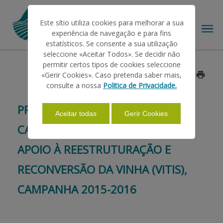
Este sítio utiliza cookies para melhorar a sua
experiência de navegação e para fins
estatísticos. Se consente a sua utilização
seleccione «Aceitar Todos». Se decidir não
permitir certos tipos de cookies seleccione
O IFAP
«Gerir Cookies». Caso pretenda saber mais,
Data: 2015/01/22
consulte a nossa
Politica de Privacidade.
AJUDAS/APOIOS
PRORROGAÇÃO DO PRAZO DE
Aceitar todas
Gerir Cookies
CANDIDATURAS AO REGIME DE
INFORMAÇÕES
APOIO À REESTRUTURAÇÃO E
RECONVERSÃO DA VINHA (VITIS),
ESTATÍSTICAS
CAMPANHA 2015-2016
PAGAMENTOS