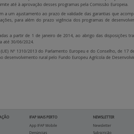
limite até à aprovação desses programas pela Comissão Europeia.
igam a um ajustamento ao prazo de validade das garantias que aco
rações, para além do prazo vigência dos programas de desenvol
das a partir de
1 de janeiro de 2014
, ao abrigo das disposições tra
ia até
30/06/2024
.
 (UE) Nº 1310/2013 do Parlamento Europeu e do Conselho, de 17 de
o ao desenvolvimento rural pelo Fundo Europeu Agrícola de Desenvolv
AÇÃO
IFAP MAIS PERTO
NEWSLETTER
App IFAP Mobile
Newsletter
Denúncias
Subscrição