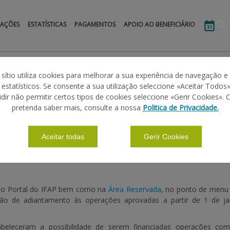
MAÇÕES
ESTATÍSTICAS
PAGAMENTOS
APOIO AO BENEFICIÁRIO
 sítio utiliza cookies para melhorar a sua experiência de navegação e
s estatísticos. Se consente a sua utilização seleccione «Aceitar Todos»
idir não permitir certos tipos de cookies seleccione «Gerir Cookies». 
TIAS PARA CONCESSÃO DE ADIANTAMENT
pretenda saber mais, consulte a nossa
Politica de Privacidade.
Aceitar todas
Gerir Cookies
o Portal do IFAP bem como na
Área Reservada
, no ponto de menu 
são de adiantamento às operações aprovadas a partir de
1 de ja
estabeleceram a possibilidade de serem financiadas operações