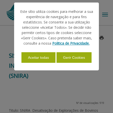
Este sítio utiliza cookies para melhorar a sua
experiência de navegação e para fins
estatísticos. Se consente a sua utilização
seleccione «Aceitar Todos». Se decidir não
permitir certos tipos de cookies seleccione
O IFAP
«Gerir Cookies». Caso pretenda saber mais,
Data: 2014/05/23
consulte a nossa
Politica de Privacidade.
AJUDAS/APOIOS
SISTEMA NACIONAL DE
Aceitar todas
Gerir Cookies
INFORMAÇÃO E REGISTO ANIMAL
INFORMAÇÕES
(SNIRA)
ESTATÍSTICAS
Nº de visualizações: 919
PAGAMENTOS
Titulo: SNIRA  Desativação de Explorações de Bovinos