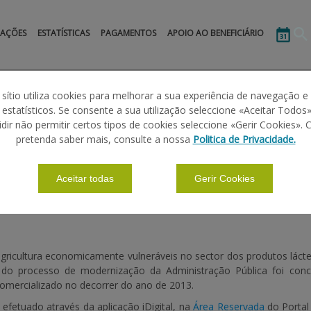
MAÇÕES
ESTATÍSTICAS
PAGAMENTOS
APOIO AO BENEFICIÁRIO
 sítio utiliza cookies para melhorar a sua experiência de navegação e
s estatísticos. Se consente a sua utilização seleccione «Aceitar Todos»
idir não permitir certos tipos de cookies seleccione «Gerir Cookies». 
 DE LEITE DE OVELHA E LEITE DE CABRA 
pretenda saber mais, consulte a nossa
Politica de Privacidade.
Aceitar todas
Gerir Cookies
 agricultura economicamente vulneráveis no sector dos produtos lá
 do processo de modernização da Administração Pública foi con
comercializado no decorrer do ano de 2013.
á efetuado através da aplicação
iDigital
, na
Área Reservada
do Portal 