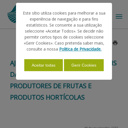
Este sítio utiliza cookies para melhorar a sua
experiência de navegação e para fins
estatísticos. Se consente a sua utilização
seleccione «Aceitar Todos». Se decidir não
permitir certos tipos de cookies seleccione
O IFAP
«Gerir Cookies». Caso pretenda saber mais,
Data: 2013/04/11
consulte a nossa
Politica de Privacidade.
AJUDAS/APOIOS
AJUDA AOS FUNDOS OPERACIONAIS
Aceitar todas
Gerir Cookies
DAS ORGANIZAÇÕES DE
INFORMAÇÕES
PRODUTORES DE FRUTAS E
PRODUTOS HORTÍCOLAS
ESTATÍSTICAS
PAGAMENTOS