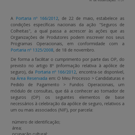
Nº de visualizações: 1737
APOIO AO BENEFICIÁRIO
A
Portaria nº 166/2012
, de 22 de maio, estabelece as
condições específicas nacionais da ação
"Seguros de
Colheitas
", a qual passa a acrescer às ações que as
Entrar / Registar
Organizações de Produtores podem inscrever nos seus
Programas Operacionais, em conformidade com a
Portaria nº 1325/2008
, de 18 de novembro.
De forma a facilitar o cumprimento por parte das OP, do
previsto no artigo 8º (informação relativa à apólice de
seguro), da
Portaria nº 166/2012
, encontra-se disponível,
na
Área Reservada
em:
O Meu Processo > Candidaturas e
Pedido de Pagamento > Fundos Operacionais
, um
módulo de consultas
, que dá a conhecer ao tomador de
seguros (OP) os seguintes elementos de base
necessários à celebração da apólice de seguro, relativos a
um ou mais associados (NIF), por parcela:
número de identificação;
área;
ocupação cultural;