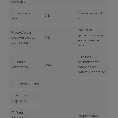
biológico
Conservação do
Conservação do
7.4.
solo
solo
Recursos
Proteção da
genéticos - raças
biodiversidade
7.8.1.
autóctones em
doméstica
risco
Culturas
ITI Douro
permanentes
7.6.2.
Vinhateiro
tradicionais -
Douro Vinhateiro
ITI Peneda Gerês
ITI Montesinho e
Nogueira
ITI Douro
Pagamentos
Internacional,