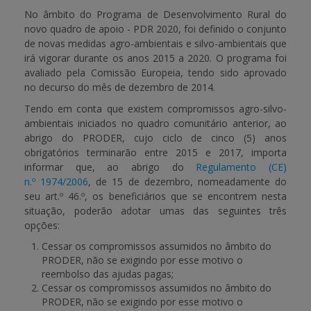
No âmbito do Programa de Desenvolvimento Rural do
novo quadro de apoio -
PDR 2020
, foi definido o conjunto
APOIO AO BENEFICIÁRIO
de novas medidas agro-ambientais e silvo-ambientais que
irá vigorar durante os anos 2015 a 2020. O programa foi
avaliado pela Comissão Europeia, tendo sido aprovado
Entrar / Registar
no decurso do mês de dezembro de 2014.
Tendo em conta que existem compromissos agro-silvo-
ambientais iniciados no quadro comunitário anterior, ao
abrigo do PRODER, cujo ciclo de cinco (5) anos
obrigatórios terminarão entre 2015 e 2017, importa
informar que, ao abrigo do
Regulamento (CE)
n.º 1974/2006
, de 15 de dezembro, nomeadamente do
seu art.º 46.º, os beneficiários que se encontrem nesta
situação, poderão adotar umas das seguintes três
opções:
Cessar os compromissos assumidos no âmbito do
PRODER, não se exigindo por esse motivo o
reembolso das ajudas pagas;
Cessar os compromissos assumidos no âmbito do
PRODER, não se exigindo por esse motivo o