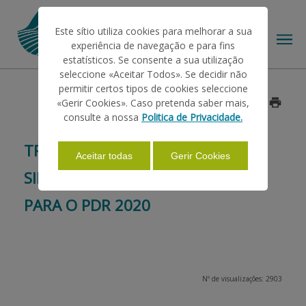
Este sítio utiliza cookies para melhorar a sua
experiência de navegação e para fins
estatísticos. Se consente a sua utilização
seleccione «Aceitar Todos». Se decidir não
permitir certos tipos de cookies seleccione
O IFAP
«Gerir Cookies». Caso pretenda saber mais,
Data: 2014/12/31
consulte a nossa
Politica de Privacidade.
AJUDAS/APOIOS
TRANSIÇÃO DAS MEDIDAS AGRO-
Aceitar todas
Gerir Cookies
SILVO-AMBIENTAIS DO PRODER
INFORMAÇÕES
PARA O PDR 2020
ESTATÍSTICAS
Nº de visualizações: 2903
PAGAMENTOS