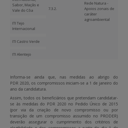
Rede Natura -
Sabor, Maçãs e
7.3.2.
Apoios zonais de
Vale do Côa
caráter
agroambiental
ITI Tejo
Internacional
ITI Castro Verde
ITI Alentejo
Informa-se ainda que, nas medidas ao abrigo do
PDR 2020, os compromissos iniciam-se a 1 de janeiro do
ano da candidatura.
Assim,
todos os beneficiários que pretendam candidatar-
se às medidas do PDR 2020 no Pedido Único de 2015
(por via da criação de novo compromisso ou por
transição de um compromisso assumido no PRODER)
deverão assegurar o cumprimento dos critérios de
elegibilidade e dos compromissos a partir do dia 1 de