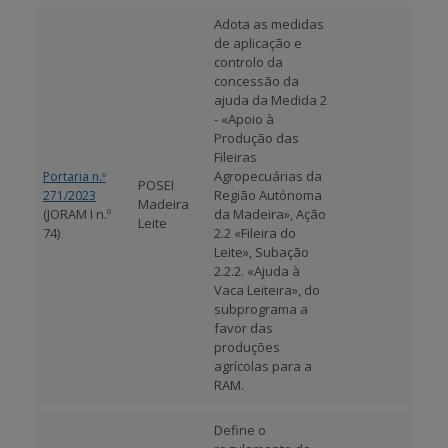
Adota as medidas
APOIO AO BENEFICIÁRIO
de aplicação e
controlo da
concessão da
ajuda da Medida 2
Entrar / Registar
- «Apoio à
Produção das
Fileiras
Agropecuárias da
Portaria n.º
POSEI
Região Autónoma
271/2023
Madeira
(JORAM I n.º
da Madeira», Ação
Leite
74)
2.2 «Fileira do
Leite», Subação
2.2.2. «Ajuda à
Vaca Leiteira», do
subprograma a
favor das
produções
agrícolas para a
RAM.
Define o