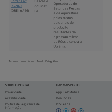
Pescas e
Portaria n.º
Operadores do
Aquicultu
99/2023
Setor das Pescas
(DRE I n.º 66)
ra
e da Aquicultura
pelos custos
adicionais de
produção
resultantes da
agressão militar
da Rússia contra a
Ucrânia.
Texto escrito conforme o Acordo Ortográfico.
SOBRE O PORTAL
IFAP MAIS PERTO
Privacidade
App IFAP Mobile
Acessibilidade
Denúncias
Política de Segurança de
RSS Feeds
Informação