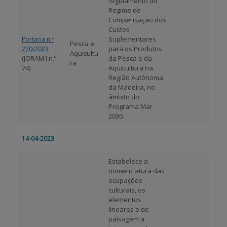
regulamento do
Regime de
Compensação dos
Custos
Suplementares
Portaria n.º
Pesca e
para os Produtos
270/2023
Aquicultu
(JORAM I n.º
da Pesca e da
ra
74)
Aquicultura na
Região Autónoma
da Madeira, no
âmbito do
Programa Mar
2030.
14-04-2023
Estabelece a
nomenclatura das
ocupações
culturais, os
elementos
lineares e de
paisagem a