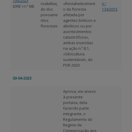
100/2023
reabilitaç
«Restabeleciment
n.º
(DRE I n.º 68)
ão dos
o da floresta
134/2015
povoame
afetada por
ntos
agentes bióticos e
florestais
abióticos ou por
acontecimentos
catastróficos»,
ambas inseridas
na ação n.º 8.1,
«Silvicultura
sustentável», do
PDR 2020
03-04-2023
Aprova, em anexo
à presente
portaria, dela
fazendo parte
integrante, o
Regulamento do
Regime de
Compensação aos