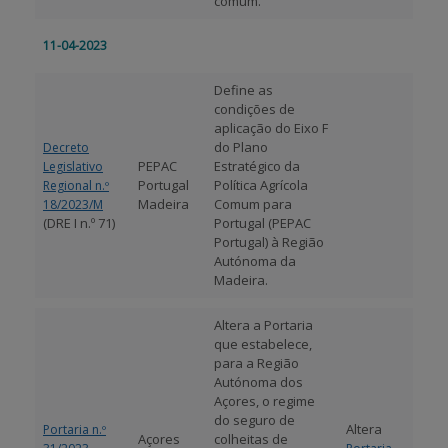
comum.
11-04-2023
Define as
condições de
aplicação do Eixo F
do Plano
Decreto
PEPAC
Estratégico da
Legislativo
Portugal
Política Agrícola
Regional n.º
Madeira
Comum para
18/2023/M
(DRE I n.º 71)
Portugal (PEPAC
Portugal) à Região
Autónoma da
Madeira.
Altera a Portaria
que estabelece,
para a Região
Autónoma dos
Açores, o regime
do seguro de
Altera
Portaria n.º
Açores
colheitas de