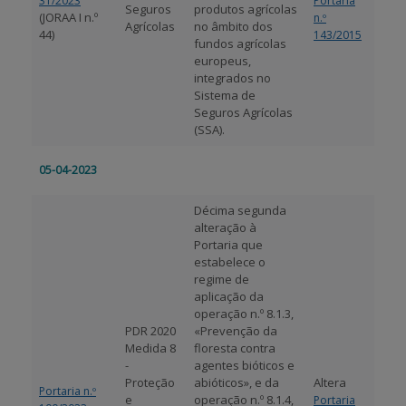
31/2023
Portaria
Seguros
produtos agrícolas
(JORAA I n.º
n.º
Agrícolas
no âmbito dos
44)
143/2015
fundos agrícolas
europeus,
integrados no
Sistema de
Seguros Agrícolas
(SSA).
05-04-2023
Décima segunda
alteração à
Portaria que
estabelece o
regime de
aplicação da
operação n.º 8.1.3,
PDR 2020
«Prevenção da
Medida 8
floresta contra
-
agentes bióticos e
Proteção
abióticos», e da
Altera
Portaria n.º
e
operação n.º 8.1.4,
Portaria