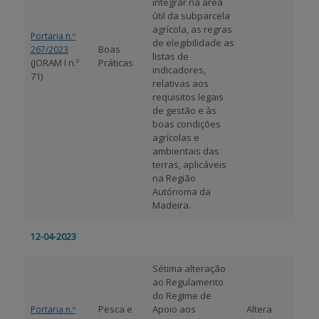
integrar na área
útil da subparcela
agrícola, as regras
Portaria n.º
de elegibilidade as
Boas
267/2023
listas de
(JORAM I n.º
Práticas
indicadores,
71)
relativas aos
requisitos legais
de gestão e às
boas condições
agrícolas e
ambientais das
terras, aplicáveis
na Região
Autónoma da
Madeira.
12-04-2023
Sétima alteração
ao Regulamento
do Regime de
Pesca e
Apoio aos
Altera
Portaria n.º