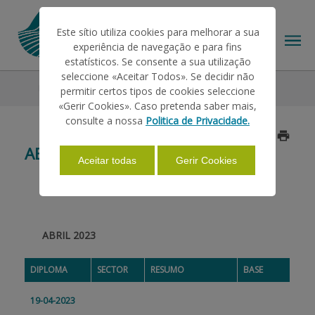
Este sítio utiliza cookies para melhorar a sua
experiência de navegação e para fins
estatísticos. Se consente a sua utilização
seleccione «Aceitar Todos». Se decidir não
Legislação
2023
Abril
permitir certos tipos de cookies seleccione
O IFAP
«Gerir Cookies». Caso pretenda saber mais,
consulte a nossa
Politica de Privacidade.
Atualizado a 2023/05/05
AJUDAS/APOIOS
ABRIL
Aceitar todas
Gerir Cookies
INFORMAÇÕES
ABRIL 2023
ESTATÍSTICAS
DIPLOMA
SECTOR
RESUMO
BASE
PAGAMENTOS
19-04-2023