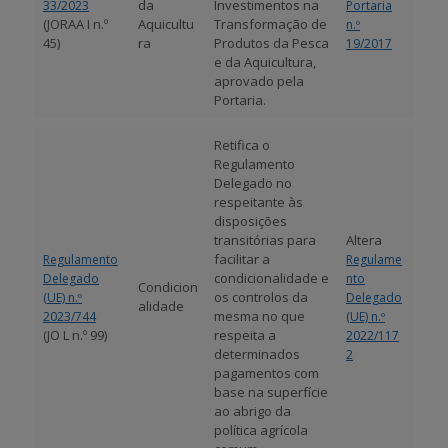
da
Investimentos na
33/2023
Portaria
(JORAA I n.º
Aquicultu
Transformação de
n.º
45)
ra
Produtos da Pesca
19/2017
e da Aquicultura,
aprovado pela
Portaria.
Retifica o
Regulamento
Delegado no
respeitante às
disposições
transitórias para
Altera
facilitar a
Regulamento
Regulame
condicionalidade e
Delegado
nto
Condicion
os controlos da
(UE) n.º
Delegado
alidade
mesma no que
2023/744
(UE) n.º
(JO L n.º 99)
respeita a
2022/117
determinados
2
pagamentos com
base na superfície
ao abrigo da
política agrícola