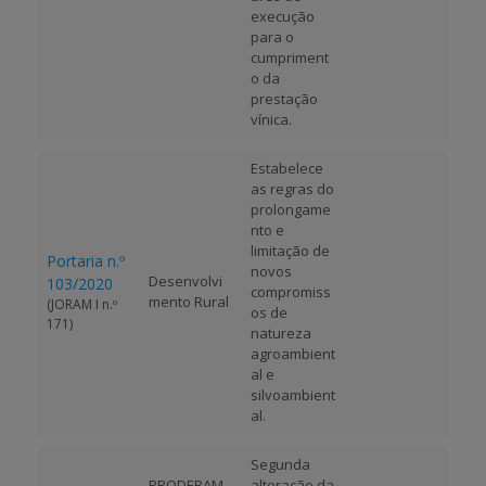
execução
para o
cumpriment
o da
prestação
vínica.
Estabelece
as regras do
prolongame
nto e
limitação de
Portaria n.º
novos
Desenvolvi
103/2020
compromiss
mento Rural
(JORAM I n.º
os de
171)
natureza
agroambient
al e
silvoambient
al.
Segunda
PRODERAM
alteração da