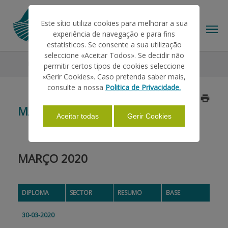
Este sítio utiliza cookies para melhorar a sua
experiência de navegação e para fins
estatísticos. Se consente a sua utilização
seleccione «Aceitar Todos». Se decidir não
Legislação
2020
Março
permitir certos tipos de cookies seleccione
O IFAP
«Gerir Cookies». Caso pretenda saber mais,
consulte a nossa
Politica de Privacidade.
Atualizado a 2020/04/06
AJUDAS/APOIOS
MARÇO
Aceitar todas
Gerir Cookies
INFORMAÇÕES
MARÇO 2020
ESTATÍSTICAS
DIPLOMA
SECTOR
RESUMO
BASE
PAGAMENTOS
30-03-2020