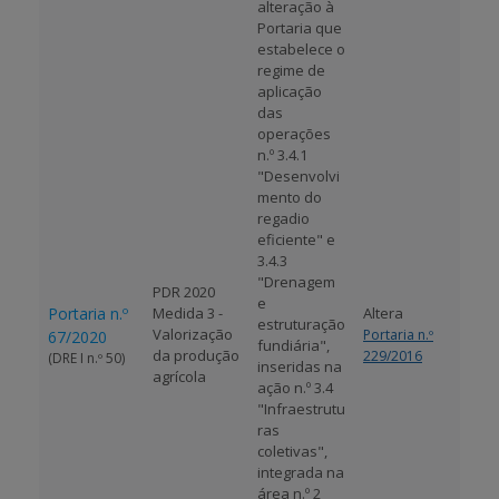
alteração à
Portaria que
estabelece o
regime de
aplicação
das
operações
n.º 3.4.1
"Desenvolvi
mento do
regadio
eficiente" e
3.4.3
"Drenagem
PDR 2020
e
Portaria n.º
Medida 3 -
Altera
estruturação
Valorização
Portaria n.º
67/2020
fundiária",
da produção
229/2016
(DRE I n.º 50)
inseridas na
agrícola
ação n.º 3.4
"Infraestrutu
ras
coletivas",
integrada na
área n.º 2