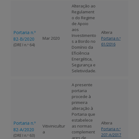
Alteração ao
Regulament
APOIO AO BENEFICIÁRIO
o do Regime
de Apoio
aos
Portaria n.º
Altera
Investimento
Entrar / Registar
Mar 2020
Portaria n.º
82-B/2020
s a Bordo no
61/2016
(DRE I n.º 64)
Domínio da
Eficiência
Energética,
Segurança e
Seletividade.
A presente
portaria
procede à
primeira
alteração à
Portaria que
estabelece
Portaria n.º
Altera
Vitivinicultur
as normas
Portaria n.º
82-A/2020
a
complement
207-A/2017
(DRE I n.º 63)
ares de