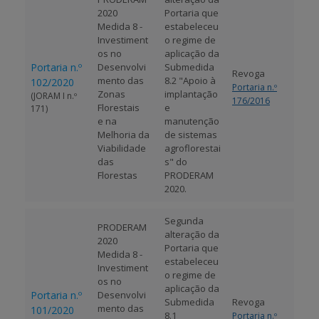
2020
Portaria que
Medida 8 -
estabeleceu
Investiment
o regime de
os no
aplicação da
Portaria n.º
Desenvolvi
Submedida
Revoga
mento das
8.2 "Apoio à
102/2020
Portaria n.º
Zonas
implantação
(JORAM I n.º
176/2016
Florestais
e
171)
e na
manutenção
Melhoria da
de sistemas
Viabilidade
agroflorestai
das
s" do
Florestas
PRODERAM
2020.
Segunda
PRODERAM
alteração da
2020
Portaria que
Medida 8 -
estabeleceu
Investiment
o regime de
os no
aplicação da
Portaria n.º
Desenvolvi
Submedida
Revoga
mento das
101/2020
8.1
Portaria n.º