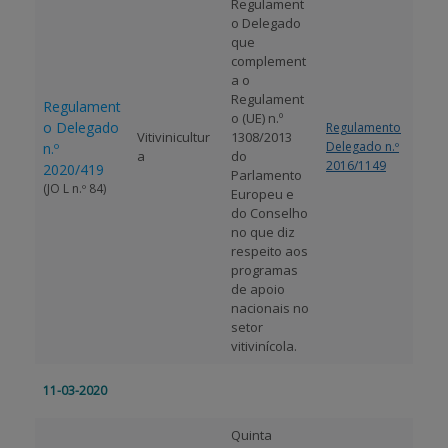
Regulament
o Delegado
que
complement
a o
Regulament
Regulament
o (UE) n.º
o Delegado
Regulamento
Vitivinicultur
1308/2013
Delegado n.º
n.º
a
do
2016/1149
2020/419
Parlamento
(JO L n.º 84)
Europeu e
do Conselho
no que diz
respeito aos
programas
de apoio
nacionais no
setor
vitivinícola.
11-03-2020
Quinta