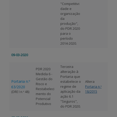
"Competitivi
dade e
organização
da
produção",
do PDR 2020
para o
período
2014-2020.
09-03-2020
Terceira
PDR 2020
alteração à
Medida 6 -
Portaria que
Gestão do
Portaria n.º
estabelece o
Altera
Risco e
regime de
63/2020
Portaria n.º
Restabeleci
aplicação da
18/2015
(DRE I n.º 48)
mento do
ação 6.1
Potencial
"Seguros",
Produtivo
do PDR 2020.