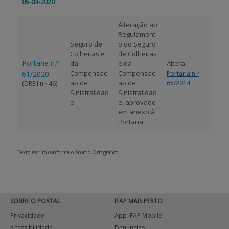
05-03-2020
Alteração ao
Regulament
Seguro de
o do Seguro
Colheitas e
de Colheitas
Portaria n.º
da
e da
Altera
Compensaç
Compensaç
61/2020
Portaria n.º
ão de
ão de
65/2014
(DRE I n.º 46)
Sinistralidad
Sinistralidad
e
e, aprovado
em anexo à
Portaria.
Texto escrito conforme o Acordo Ortográfico.
SOBRE O PORTAL
IFAP MAIS PERTO
Privacidade
App IFAP Mobile
Acessibilidade
Denúncias