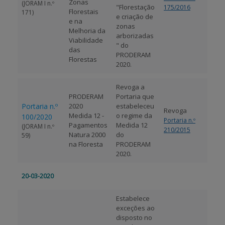
Zonas
(JORAM I n.º
"Florestação
175/2016
Florestais
171)
e criação de
e na
zonas
Melhoria da
arborizadas
Viabilidade
" do
das
PRODERAM
Florestas
2020.
Revoga a
PRODERAM
Portaria que
Portaria n.º
2020
estabeleceu
Revoga
Medida 12 -
o regime da
100/2020
Portaria n.º
Pagamentos
Medida 12
(JORAM I n.º
210/2015
Natura 2000
do
59)
na Floresta
PRODERAM
2020.
20-03-2020
Estabelece
exceções ao
disposto no