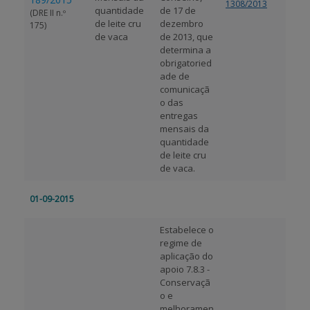
1308/2013
quantidade
de 17 de
(DRE II n.º
de leite cru
dezembro
175)
de vaca
de 2013, que
determina a
obrigatoried
ade de
comunicaçã
o das
entregas
mensais da
quantidade
de leite cru
de vaca.
01-09-2015
Estabelece o
regime de
aplicação do
apoio 7.8.3 -
Conservaçã
o e
melhoramen