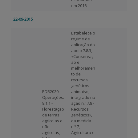
em 2016.
22-09-2015
Estabelece o
regime de
aplicação do
apoio 7.8.3,
«Conservaç
ão e
melhoramen
to de
recursos
genéticos
PDR2020
animais»,
Operações:
integrado na
8.1.1 -
ação n.º 7.8 -
Florestação
Recursos
de terras
genéticos»,
agrícolas e
da medida
não
n.º 7, -
agrícolas,
Agricultura e