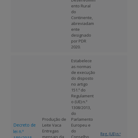
Desenvolvim
ento Rural
do
Continente,
abreviadam
ente
designado
por PDR
2020.
Estabelece
as normas
de execução
do disposto
no artigo
151.º do
Regulament
o (UE) n.º
1308/2013,
do
Produção de
Parlamento
Decreto de
Leite Vaca
Europeu e
Entregas
do
lei n.º
Reg. (UE) n.º
mensais da
Conselho,
189/2015