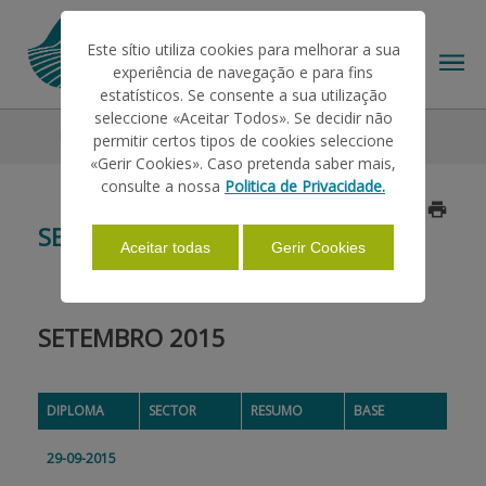
Este sítio utiliza cookies para melhorar a sua
experiência de navegação e para fins
estatísticos. Se consente a sua utilização
seleccione «Aceitar Todos». Se decidir não
Legislação
2015
Setembro
permitir certos tipos de cookies seleccione
O IFAP
«Gerir Cookies». Caso pretenda saber mais,
consulte a nossa
Politica de Privacidade.
Atualizado a 2019/01/25
AJUDAS/APOIOS
SETEMBRO
Aceitar todas
Gerir Cookies
INFORMAÇÕES
SETEMBRO 2015
ESTATÍSTICAS
DIPLOMA
SECTOR
RESUMO
BASE
PAGAMENTOS
29-09-2015