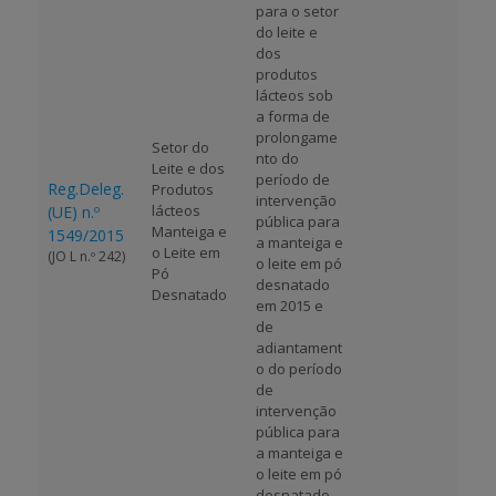
para o setor
do leite e
dos
produtos
lácteos sob
a forma de
prolongame
Setor do
nto do
Leite e dos
período de
Reg.Deleg.
Produtos
intervenção
lácteos
(UE) n.º
pública para
Manteiga e
1549/2015
a manteiga e
o Leite em
(JO L n.º 242)
o leite em pó
Pó
desnatado
Desnatado
em 2015 e
de
adiantament
o do período
de
intervenção
pública para
a manteiga e
o leite em pó
desnatado