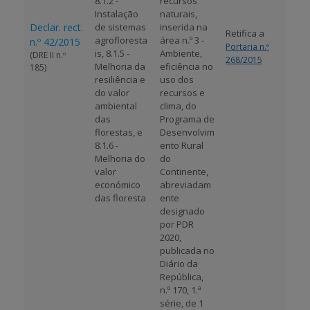
8.1.2 -
recursos
Instalação
naturais,
Declar. rect.
de sistemas
inserida na
Retifica a
agrofloresta
área n.º 3 -
n.º 42/2015
Portaria n.º
is, 8.1.5 -
Ambiente,
(DRE II n.º
268/2015
Melhoria da
eficiência no
185)
resiliência e
uso dos
do valor
recursos e
ambiental
clima, do
das
Programa de
florestas, e
Desenvolvim
8.1.6 -
ento Rural
Melhoria do
do
valor
Continente,
económico
abreviadam
das floresta
ente
designado
por PDR
2020,
publicada no
Diário da
República,
n.º 170, 1.ª
série, de 1