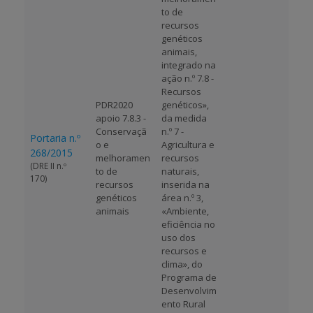
to de
recursos
genéticos
animais,
integrado na
ação n.º 7.8 -
Recursos
PDR2020
genéticos»,
apoio 7.8.3 -
da medida
Conservaçã
n.º 7 -
Portaria n.º
o e
Agricultura e
268/2015
melhoramen
recursos
(DRE II n.º
to de
naturais,
170)
recursos
inserida na
genéticos
área n.º 3,
animais
«Ambiente,
eficiência no
uso dos
recursos e
clima», do
Programa de
Desenvolvim
ento Rural