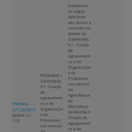
Estabelece
as regras
APOIO AO BENEFICIÁRIO
aplicáveis
aos apoios a
conceder no
âmbito da
Entrar / Registar
Submedida
9.1.  Criação
de
Agrupament
os e de
Organizaçõe
s de
PRORURAL +
Produtores
Submedida
nos setores
9.1.  Criação
da
de
Agricultura e
Agrupament
da
Portaria
os e de
Silvicultura,
Organizaçõe
n.º123/2015
da Medida 9 
s de
(JORAA I n.º
Criação de
Produtores
133)
Agrupament
nos setores
os e de
da