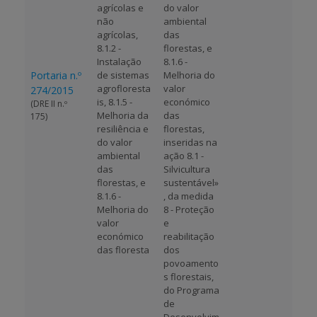
agrícolas e
do valor
não
ambiental
agrícolas,
das
8.1.2 -
florestas, e
Instalação
8.1.6 -
Portaria n.º
de sistemas
Melhoria do
agrofloresta
valor
274/2015
is, 8.1.5 -
económico
(DRE II n.º
Melhoria da
das
175)
resiliência e
florestas,
do valor
inseridas na
ambiental
ação 8.1 -
das
Silvicultura
florestas, e
sustentável»
8.1.6 -
, da medida
Melhoria do
8 - Proteção
valor
e
económico
reabilitação
das floresta
dos
povoamento
s florestais,
do Programa
de