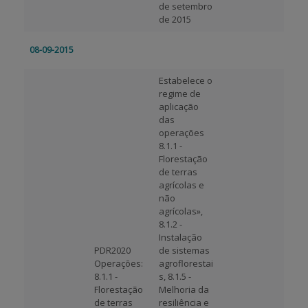
de setembro
de 2015
08-09-2015
Estabelece o
regime de
aplicação
das
operações
8.1.1 -
Florestação
de terras
agrícolas e
não
agrícolas»,
8.1.2 -
Instalação
PDR2020
de sistemas
Operações:
agroflorestai
8.1.1 -
s, 8.1.5 -
Florestação
Melhoria da
de terras
resiliência e