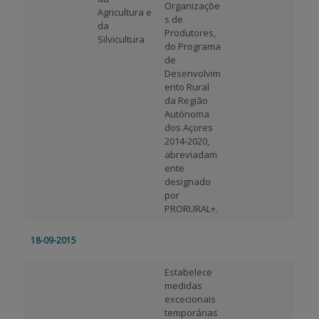
Organizaçõe
Agricultura e
s de
da
Produtores,
Silvicultura
do Programa
de
Desenvolvim
ento Rural
da Região
Autónoma
dos Açores
2014-2020,
abreviadam
ente
designado
por
PRORURAL+.
18-09-2015
Estabelece
medidas
excecionais
temporárias