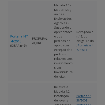
Medida 1.5 -
Modernizaç
ão das
Explorações
Agrícolas
-
Suspende a
apresentaçã
Revogado o
Portaria N.º
o dos
n.º 2, do
PRORURAL
pedidos de
artigo 1.º, da
4/2013
AÇORES
apoio com
,
Portaria n.º
(JORAA n.º 5)
exceção dos
87/2011
pedidos
relativos aos
investimento
s em
bovinicultura
de leite..
Relativa à
Medida 1.2 -
Instalação
Portaria n.º
de Jovens
38/2008
Agricultores
,
Portaria n.º