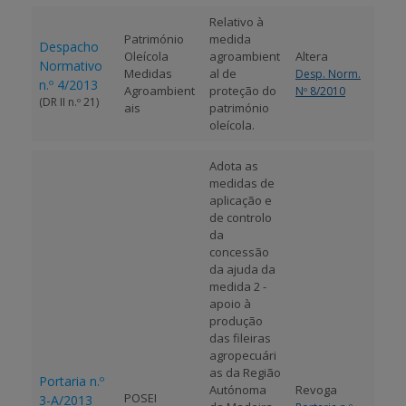
Relativo à
APOIO AO BENEFICIÁRIO
Património
medida
Despacho
Oleícola
agroambient
Altera
Normativo
Medidas
al de
Desp. Norm.
n.º 4/2013
Agroambient
proteção do
Nº 8/2010
(DR II n.º 21)
Entrar / Registar
ais
património
oleícola.
Adota as
medidas de
aplicação e
de controlo
da
concessão
da ajuda da
medida 2 -
apoio à
produção
das fileiras
agropecuári
as da Região
Portaria n.º
Autónoma
Revoga
POSEI
3-A/2013