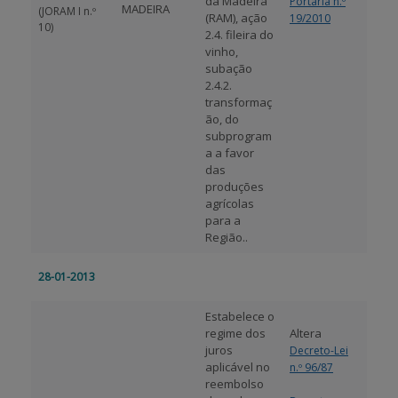
da Madeira
Portaria n.º
MADEIRA
(JORAM I n.º
(RAM), ação
19/2010
10)
2.4. fileira do
vinho,
subação
2.4.2.
transformaç
ão, do
subprogram
a a favor
das
produções
agrícolas
para a
Região..
28-01-2013
Estabelece o
regime dos
Altera
juros
Decreto-Lei
aplicável no
n.º 96/87
reembolso