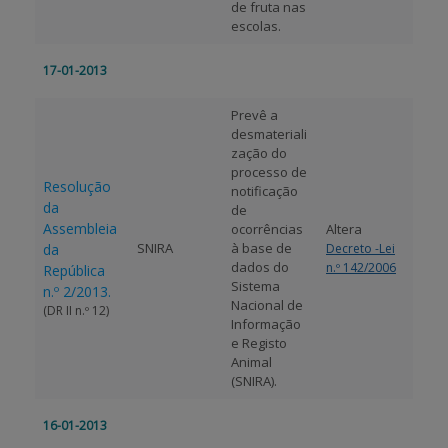
de fruta nas
escolas.
17-01-2013
Prevê a
desmateriali
zação do
processo de
Resolução
notificação
da
de
Assembleia
ocorrências
Altera
SNIRA
à base de
da
Decreto -Lei
dados do
n.º 142/2006
República
Sistema
n.º 2/2013.
Nacional de
(DR II n.º 12)
Informação
e Registo
Animal
(SNIRA).
16-01-2013