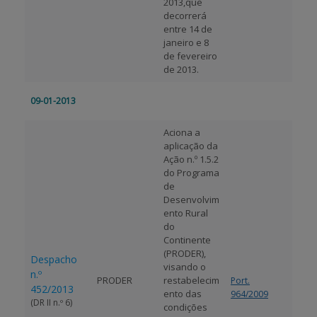
2013,que
decorrerá
entre 14 de
janeiro e 8
de fevereiro
de 2013.
09-01-2013
Aciona a
aplicação da
Ação n.º 1.5.2
do Programa
de
Desenvolvim
ento Rural
do
Continente
(PRODER)
,
Despacho
visando o
n.º
PRODER
restabelecim
Port.
452/2013
ento das
964/2009
(DR II n.º 6)
condições