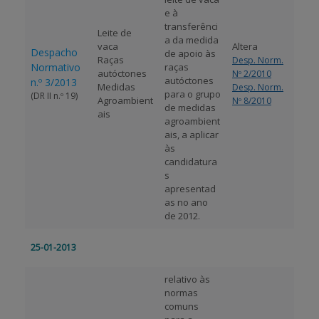
e à
transferênci
Leite de
a da medida
vaca
Altera
Despacho
de apoio às
Raças
Desp. Norm.
Normativo
raças
autóctones
Nº 2/2010
autóctones
n.º 3/2013
Medidas
Desp. Norm.
para o grupo
(DR II n.º 19)
Agroambient
Nº 8/2010
de medidas
ais
agroambient
ais, a aplicar
às
candidatura
s
apresentad
as no ano
de 2012.
25-01-2013
relativo às
normas
comuns