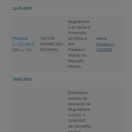
22-01-2013
Regulament
o do Apoio à
Promoção
Portaria
SECTOR
do Vinho e
Altera
VITIVINÍCOLA
dos
n.º 21/2013
Portaria n.º
NACIONAL
Produtos
744/2009
(DR I n.º 15)
Vínicos no
Mercado
Interno.
18-01-2013
Estabelece
normas de
execução do
Regulament
o (CE) n. o
1234/2007
do Conselho
no que