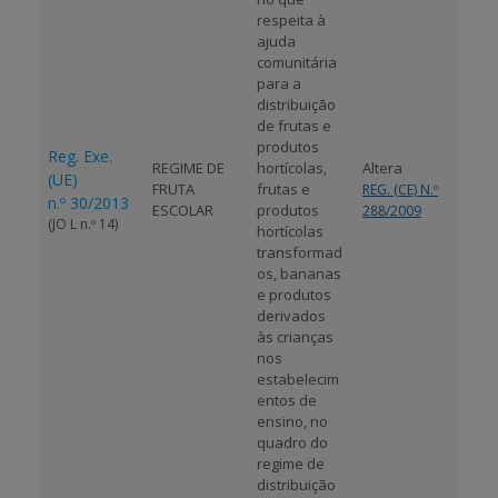
respeita à
ajuda
comunitária
para a
distribuição
de frutas e
produtos
Reg. Exe.
REGIME DE
hortícolas,
Altera
(UE)
FRUTA
frutas e
REG. (CE) N.º
n.º 30/2013
ESCOLAR
produtos
288/2009
(JO L n.º 14)
hortícolas
transformad
os, bananas
e produtos
derivados
às crianças
nos
estabelecim
entos de
ensino, no
quadro do
regime de
distribuição