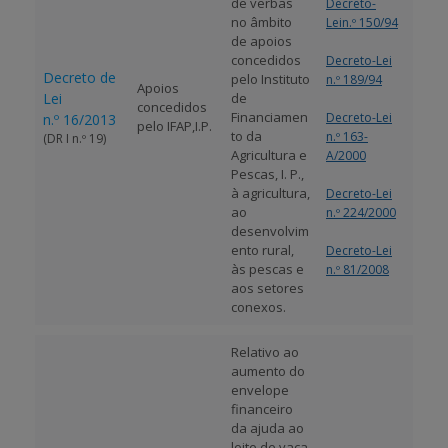
de verbas
Decreto-
no âmbito
Lein.º 150/94
de apoios
concedidos
Decreto-Lei
Decreto de
pelo Instituto
n.º 189/94
Apoios
Lei
de
concedidos
Financiamen
Decreto-Lei
n.º 16/2013
pelo IFAP,I.P.
to da
n.º 163-
(DR I n.º 19)
Agricultura e
A/2000
Pescas, I. P.,
à agricultura,
Decreto-Lei
ao
n.º 224/2000
desenvolvim
ento rural,
Decreto-Lei
às pescas e
n.º 81/2008
aos setores
conexos.
Relativo ao
aumento do
envelope
financeiro
da ajuda ao
leite de vaca