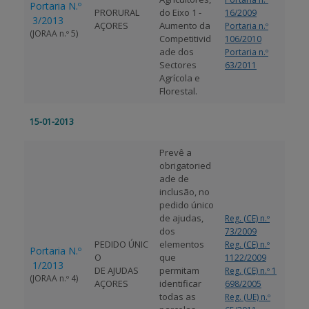
Portaria N.º
PRORURAL
do Eixo 1 -
16/2009
3/2013
AÇORES
Aumento da
Portaria n.º
(JORAA n.º 5)
Competitivid
106/2010
ade dos
Portaria n.º
Sectores
63/2011
Agrícola e
Florestal.
15-01-2013
Prevê a
obrigatoried
ade de
inclusão, no
pedido único
de ajudas,
Reg. (CE) n.º
dos
73/2009
PEDIDO ÚNIC
elementos
Reg. (CE) n.º
Portaria N.º
O
que
1122/2009
1/2013
DE AJUDAS
permitam
Reg. (CE) n.º 1
(JORAA n.º 4)
AÇORES
identificar
698/2005
todas as
Reg. (UE) n.º