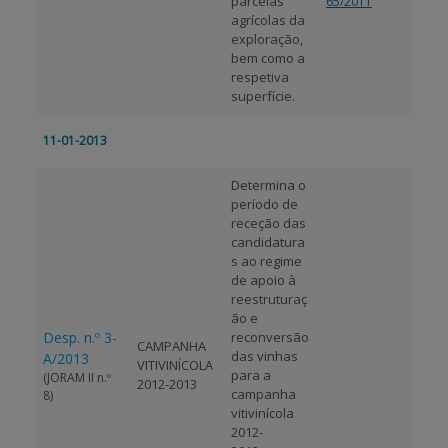
parcelas
65/2011
agrícolas da
exploração,
bem como a
respetiva
superfície.
11-01-2013
Determina o
período de
receção das
candidatura
s ao regime
de apoio à
reestruturaç
ão e
Desp. n.º 3-
reconversão
CAMPANHA
das vinhas
A/2013
VITIVINÍCOLA
para a
(JORAM II n.º
2012-2013
campanha
8)
vitivinícola
2012-