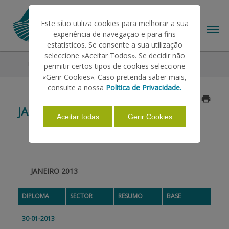
Este sítio utiliza cookies para melhorar a sua
experiência de navegação e para fins
estatísticos. Se consente a sua utilização
seleccione «Aceitar Todos». Se decidir não
Legislação
2013
Janeiro
permitir certos tipos de cookies seleccione
O IFAP
«Gerir Cookies». Caso pretenda saber mais,
consulte a nossa
Politica de Privacidade.
Atualizado a 2021/11/17
AJUDAS/APOIOS
JANEIRO
Aceitar todas
Gerir Cookies
INFORMAÇÕES
JANEIRO 2013
ESTATÍSTICAS
DIPLOMA
SECTOR
RESUMO
BASE
PAGAMENTOS
30-01-2013