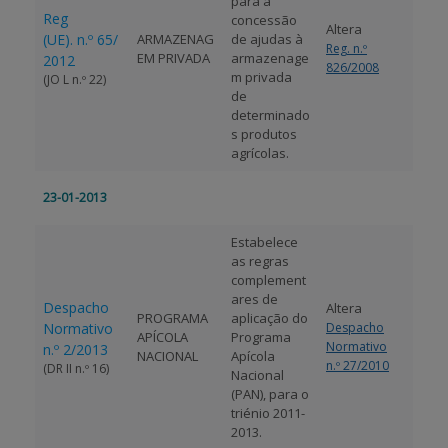
para a
Reg
concessão
Altera
(UE). n.º 65/
ARMAZENAG
de ajudas à
Reg. n.º
EM PRIVADA
armazenage
2012
826/2008
m privada
(JO L n.º 22)
de
determinado
s produtos
agrícolas.
23-01-2013
Estabelece
as regras
complement
ares de
Despacho
Altera
PROGRAMA
aplicação do
Normativo
Despacho
APÍCOLA
Programa
Normativo
n.º 2/2013
NACIONAL
Apícola
n.º 27/2010
(DR II n.º 16)
Nacional
(PAN), para o
triénio 2011-
2013.