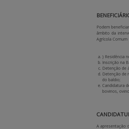
BENEFICIÁRI
Podem beneficiar
âmbito da inter
Agrícola Comum (
) Residência n
Inscrição na B
Detenção de ár
Detenção de m
do baldio;
Candidatura de
bovinos, ovino
CANDIDATU
A apresentação d