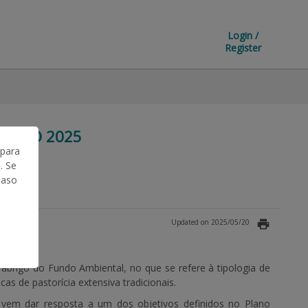
Login /
Register
ALDIO 2025
 para
. Se
Caso
Updated on 2025/05/20
 abrigo do Fundo Ambiental, no que se refere à tipologia de
as de pastorícia extensiva tradicionais.
 vem dar resposta a um dos objetivos definidos no Plano