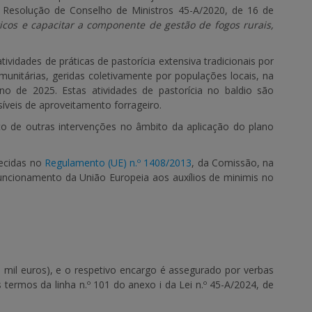
 Resolução de Conselho de Ministros 45-A/2020, de 16 de
óticos e capacitar a componente de gestão de fogos rurais,
ividades de práticas de pastorícia extensiva tradicionais por
munitárias, geridas coletivamente por populações locais, na
ano de 2025. Estas atividades de pastorícia no baldio são
íveis de aproveitamento forrageiro.
to de outras intervenções no âmbito da aplicação do plano
lecidas no
Regulamento (UE) n.º 1408/2013
, da Comissão, na
 Funcionamento da União Europeia aos auxílios de minimis no
 mil euros), e o respetivo encargo é assegurado por verbas
 termos da linha n.º 101 do anexo i da Lei n.º 45-A/2024, de