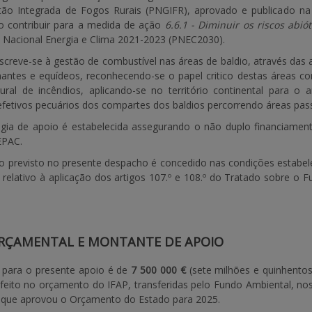
tão Integrada de Fogos Rurais (PNGIFR), aprovado e publicado na
 contribuir para a medida de ação
6.6.1 - Diminuir os riscos abi
o Nacional Energia e Clima 2021-2023 (PNEC2030).
screve-se à gestão de combustível nas áreas de baldio, através das at
nantes e equídeos, reconhecendo-se o papel critico destas áreas co
ural de incêndios, aplicando-se no território continental para o 
efetivos pecuários dos compartes dos baldios percorrendo áreas pass
ogia de apoio é estabelecida assegurando o não duplo financiamen
EPAC.
ro previsto no presente despacho é concedido nas condições estabe
, relativo à aplicação dos artigos 107.º e 108.º do Tratado sobre o
RÇAMENTAL E MONTANTE DE APOIO
 para o presente apoio é de
7 500 000 €
(sete milhões e quinhentos
efeito no orçamento do IFAP, transferidas pelo Fundo Ambiental, nos
 que aprovou o Orçamento do Estado para 2025.