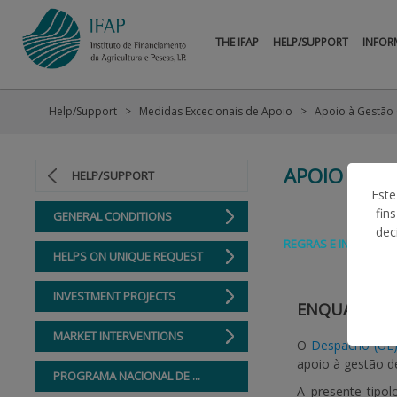
THE IFAP
HELP/SUPPORT
INFOR
Help/Support
Medidas Excecionais de Apoio
APOIO À GE
HELP/SUPPORT
Este
fin
GENERAL CONDITIONS
dec
REGRAS E INFORMAÇ
HELPS ON UNIQUE REQUEST
INVESTMENT PROJECTS
ENQUADRA
MARKET INTERVENTIONS
O
Despacho (UE)
apoio à gestão de
PROGRAMA NACIONAL DE ...
A presente tipo