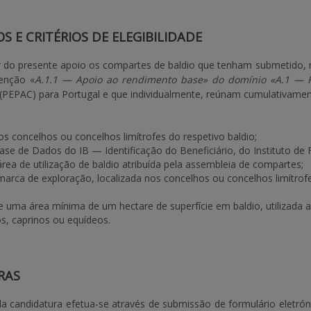
OS E CRITÉRIOS DE ELEGIBILIDADE
 do presente apoio os compartes de baldio que tenham submetido, no
venção «
A.1.1 — Apoio ao rendimento base» do domínio «A.1 — R
PEPAC) para Portugal e que individualmente, reúnam cumulativamente
os concelhos ou concelhos limítrofes do respetivo baldio;
ase de Dados do IB — Identificação do Beneficiário, do Instituto de 
ea de utilização de baldio atribuída pela assembleia de compartes;
arca de exploração, localizada nos concelhos ou concelhos limítrof
 uma área mínima de um hectare de superfície em baldio, utilizada a
s, caprinos ou equídeos.
RAS
a candidatura efetua-se através de submissão de formulário eletrón