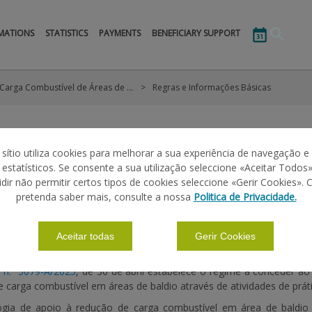
MATIONS
STATISTICS
PAYMENTS
BENEFICIARY SUPPORT
Apoio à Gestão Carga Combustível de Áreas de Baldio 2025
Regras e Informações Básicas
STÃO CARGA COMBUSTÍVEL DE ÁREAS DE B
 sítio utiliza cookies para melhorar a sua experiência de navegação e
s estatísticos. Se consente a sua utilização seleccione «Aceitar Todos»
idir não permitir certos tipos de cookies seleccione «Gerir Cookies». 
|
|
|
|
ÕES BÁSICAS
CANDIDATURAS
MANUAIS
LEGISLAÇÃO
pretenda saber mais, consulte a nossa
Politica de Privacidade.
Aceitar todas
Gerir Cookies
MENTO
 n.º 5079-A/2025
, de 30 de abril estabelece o regime a conceder ao
 carga combustível em áreas de baldio através de atividades de prátic
logia de apoio à redução de carga combustível em área de baldio