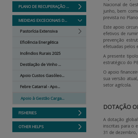
Nacional de Ges
PLANO DE RECUPERAÇÃO ...
junho, bem como
prevista no Plan
MEDIDAS EXCECIONAIS D...
Este apoio circun
Pastorícia Extensiva
efetivos de rumi
prevenção estrut
Eficiência Energética
efetuadas pelos 
Incêndios Rurais 2025
A presente tipol
estratégico do P
Destilação de Vinho ...
O apoio financei
Apoio Custos Gasóleo...
sua versão atual
setor agrícola.
Febre Catarral - Apo...
Apoio à Gestão Carga...
DOTAÇÃO O
FISHERIES
A dotação global
inscritas para o 
OTHER HELPS
31 de dezembro,