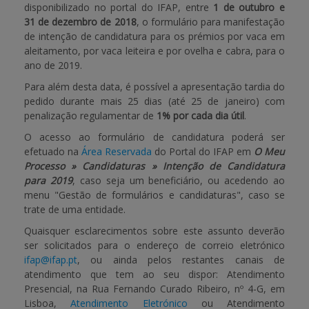
disponibilizado no portal do IFAP, entre
1 de outubro e
31 de dezembro de 2018
, o formulário para manifestação
APOIO AO BENEFICIÁRIO
de intenção de candidatura para os prémios por vaca em
aleitamento, por vaca leiteira e por ovelha e cabra, para o
ano de 2019.
Entrar / Registar
Para além desta data, é possível a apresentação tardia do
pedido durante mais 25 dias (até 25 de janeiro) com
penalização regulamentar de
1% por cada dia útil
.
O acesso ao formulário de candidatura poderá ser
efetuado na
Área Reservada
do Portal do IFAP em
O Meu
Processo » Candidaturas » Intenção de Candidatura
para 2019
, caso seja um beneficiário, ou acedendo ao
menu "Gestão de formulários e candidaturas", caso se
trate de uma entidade.
Quaisquer esclarecimentos sobre este assunto deverão
ser solicitados para o endereço de correio eletrónico
ifap@ifap.pt
, ou ainda pelos restantes canais de
atendimento que tem ao seu dispor: Atendimento
Presencial, na Rua Fernando Curado Ribeiro, nº 4-G, em
Lisboa,
Atendimento Eletrónico
ou Atendimento