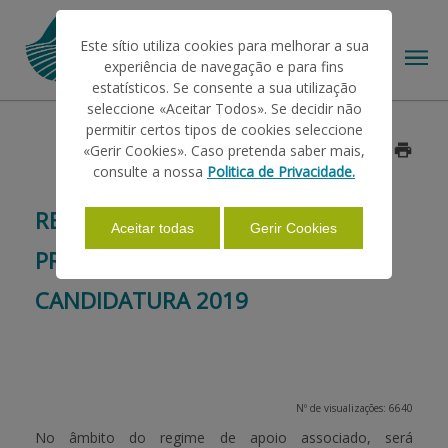
Este sítio utiliza cookies para melhorar a sua
experiência de navegação e para fins
estatísticos. Se consente a sua utilização
seleccione «Aceitar Todos». Se decidir não
permitir certos tipos de cookies seleccione
O IFAP
«Gerir Cookies». Caso pretenda saber mais,
Data: 2018/09/20
consulte a nossa
Politica de Privacidade.
AJUDAS/APOIOS
REGIME DE APOIO ASSOCIADO -
Aceitar todas
Gerir Cookies
PRÉMIOS ANIMAIS - INTENÇÃO DE
INFORMAÇÕES
CANDIDATURA 2019
ESTATÍSTICAS
Nº de visualizações: 6640
PAGAMENTOS
No âmbito do regime de apoio associado, será