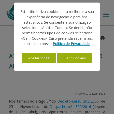
Este sítio utiliza cookies para melhorar a sua
experiência de navegação e para fins
estatísticos. Se consente a sua utilização
seleccione «Aceitar Todos». Se decidir não
permitir certos tipos de cookies seleccione
O IFAP
«Gerir Cookies». Caso pretenda saber mais,
Data: 2018/09/03
consulte a nossa
Politica de Privacidade.
AJUDAS/APOIOS
ATIVIDADE APÍCOLA - DECLARAÇÃO
Aceitar todas
Gerir Cookies
ANUAL DE EXISTÊNCIAS 2018
INFORMAÇÕES
ESTATÍSTICAS
Nº de visualizações: 3608
Nos termos do artigo 3.º do
Decreto-Lei n.º 203/2005
, de
25 de Novembro, e do
Despacho n.º 4809/2016
(II série
PAGAMENTOS
de 8 de abril), os apicultores devem proceder à