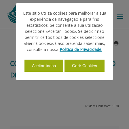
Este sítio utiliza cookies para melhorar a sua
experiência de navegação e para fins
estatísticos. Se consente a sua utilização
seleccione «Aceitar Todos». Se decidir não
permitir certos tipos de cookies seleccione
O IFAP
«Gerir Cookies». Caso pretenda saber mais,
Data: 2016/02/12
consulte a nossa
Politica de Privacidade.
AJUDAS/APOIOS
CONTRATOS DE TRANSFORMAÇÃO
Aceitar todas
Gerir Cookies
DE TOMATE
INFORMAÇÕES
ESTATÍSTICAS
Nº de visualizações: 1538
PAGAMENTOS