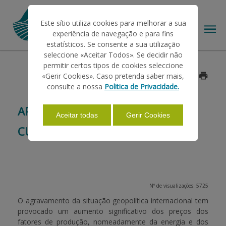
Este sítio utiliza cookies para melhorar a sua
experiência de navegação e para fins
estatísticos. Se consente a sua utilização
seleccione «Aceitar Todos». Se decidir não
permitir certos tipos de cookies seleccione
O IFAP
«Gerir Cookies». Caso pretenda saber mais,
Data: 2026/07/07
consulte a nossa
Politica de Privacidade.
AJUDAS/APOIOS
APOIO EXTRAORDINÁRIO AOS
Aceitar todas
Gerir Cookies
CUSTOS DE PRODUÇÃO
INFORMAÇÕES
ESTATÍSTICAS
Nº de visualizações: 5725
O agravamento da situação geopolítica internacional tem
provocado um aumento significativo dos preços dos
PAGAMENTOS
fatores de produção, nomeadamente da energia e dos