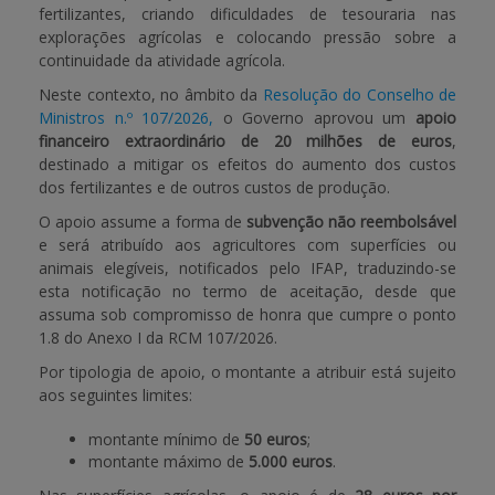
fertilizantes, criando dificuldades de tesouraria nas
explorações agrícolas e colocando pressão sobre a
APOIO AO BENEFICIÁRIO
continuidade da atividade agrícola.
Neste contexto, no âmbito da
Resolução do Conselho de
Ministros n.º 107/2026,
o Governo aprovou um
apoio
Entrar / Registar
financeiro extraordinário de 20 milhões de euros
,
destinado a mitigar os efeitos do aumento dos custos
dos fertilizantes e de outros custos de produção.
O apoio assume a forma de
subvenção não reembolsável
e será atribuído aos agricultores com superfícies ou
animais elegíveis, notificados pelo IFAP, traduzindo-se
esta notificação no termo de aceitação, desde que
assuma sob compromisso de honra que cumpre o ponto
1.8 do Anexo I da RCM 107/2026.
Por tipologia de apoio, o montante a atribuir está sujeito
aos seguintes limites:
montante mínimo de
50 euros
;
montante máximo de
5.000 euros
.