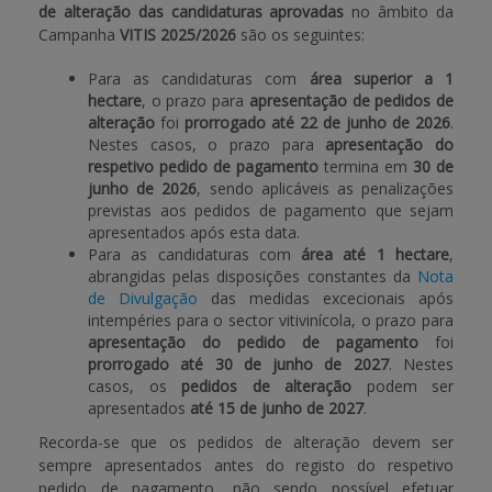
de alteração das candidaturas aprovadas
no âmbito da
Campanha
VITIS 2025/2026
são os seguintes:
APOIO AO BENEFICIÁRIO
Para as candidaturas com
área superior a 1
hectare
, o prazo para
apresentação de pedidos de
alteração
foi
prorrogado até 22 de junho de 2026
.
Entrar / Registar
Nestes casos, o prazo para
apresentação do
respetivo pedido de pagamento
termina em
30 de
junho de 2026
, sendo aplicáveis as penalizações
previstas aos pedidos de pagamento que sejam
apresentados após esta data.
Para as candidaturas com
área até 1 hectare
,
abrangidas pelas disposições constantes da
Nota
de Divulgação
das medidas excecionais após
intempéries para o sector vitivinícola, o prazo para
apresentação do pedido de pagamento
foi
prorrogado até 30 de junho de 2027
. Nestes
casos, os
pedidos de alteração
podem ser
apresentados
até 15 de junho de 2027
.
Recorda-se que os pedidos de alteração devem ser
sempre apresentados antes do registo do respetivo
pedido de pagamento, não sendo possível efetuar