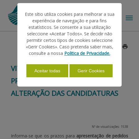
Este sítio utiliza cookies para melhorar a sua
experiência de navegação e para fins
estatísticos. Se consente a sua utilização
seleccione «Aceitar Todos». Se decidir não
permitir certos tipos de cookies seleccione
O IFAP
«Gerir Cookies». Caso pretenda saber mais,
Data: 2026/06/18
consulte a nossa
Politica de Privacidade.
AJUDAS/APOIOS
VITIS – CAMPANHA 2025/2026 –
Aceitar todas
Gerir Cookies
PRORROGAÇÃO DO PRAZO PARA
INFORMAÇÕES
ALTERAÇÃO DAS CANDIDATURAS
ESTATÍSTICAS
Nº de visualizações: 1538
PAGAMENTOS
Informa-se que os prazos para
apresentação de pedidos