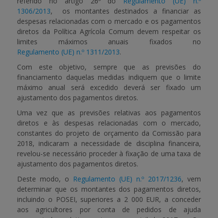
referido no artigo 26º do
Regulamento (UE) n.º
1306/201
3
, os montantes destinados a financiar as
APOIO AO BENEFICIÁRIO
despesas relacionadas com o mercado e os pagamentos
diretos da Política Agrícola Comum devem respeitar os
limites máximos anuais fixados no
Regulamento (UE) n.º 1311/2013
.
Entrar / Registar
Com este objetivo, sempre que as previsões do
financiamento daquelas medidas indiquem que o limite
máximo anual será excedido deverá ser fixado um
ajustamento dos pagamentos diretos.
Uma vez que as previsões relativas aos pagamentos
diretos e às despesas relacionadas com o mercado,
constantes do projeto de orçamento da Comissão para
2018, indicaram a necessidade de disciplina financeira,
revelou-se necessário proceder à fixação de uma taxa de
ajustamento dos pagamentos diretos.
Deste modo, o
Regulamento (UE) n.º 2017/1236
, vem
determinar que os montantes dos pagamentos diretos,
incluindo o POSEI, superiores a 2 000 EUR, a conceder
aos agricultores por conta de pedidos de ajuda