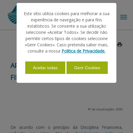
Este sítio utiliza cookies para melhorar a sua
experiência de navegação e para fins
estatísticos. Se consente a sua utilização
seleccione «Aceitar Todos». Se decidir não
permitir certos tipos de cookies seleccione
O IFAP
«Gerir Cookies». Caso pretenda saber mais,
Data: 2017/12/29
consulte a nossa
Politica de Privacidade.
AJUDAS/APOIOS
APLICAÇÃO DA DISCIPLINA
Aceitar todas
Gerir Cookies
FINANCEIRA - CAMPANHA 2017
INFORMAÇÕES
ESTATÍSTICAS
Nº de visualizações: 2000
PAGAMENTOS
De acordo com o princípio da Disciplina Financeira,