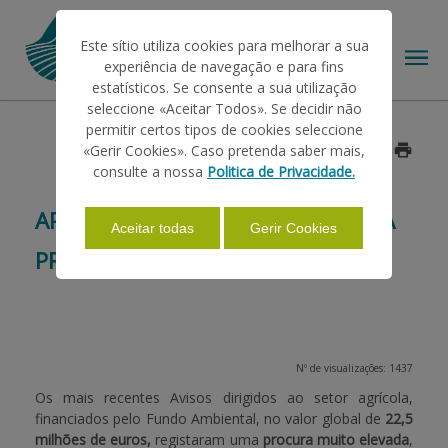
Este sítio utiliza cookies para melhorar a sua
experiência de navegação e para fins
estatísticos. Se consente a sua utilização
seleccione «Aceitar Todos». Se decidir não
permitir certos tipos de cookies seleccione
O IFAP
«Gerir Cookies». Caso pretenda saber mais,
Data: 2026/06/16
consulte a nossa
Politica de Privacidade.
AJUDAS/APOIOS
APOIOS AGRÍCOLAS COM ELEVADA
Aceitar todas
Gerir Cookies
PROCURA
INFORMAÇÕES
ESTATÍSTICAS
Nº de visualizações: 1437
Os mais recentes Avisos dirigidos ao setor agrícola,
financiados pelo Fundo Ambiental, no valor global de
22,5
PAGAMENTOS
milhões de euros,
registaram uma
procura muito elevada
,