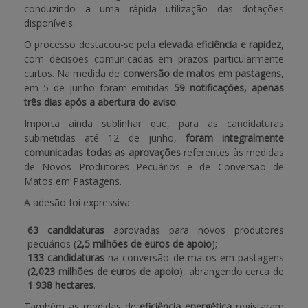
conduzindo a uma rápida utilização das dotações
disponíveis.
APOIO AO BENEFICIÁRIO
O processo destacou-se pela
elevada eficiência e rapidez
,
com decisões comunicadas em prazos particularmente
curtos. Na medida de
conversão de matos em pastagens
,
Entrar / Registar
em 5 de junho foram emitidas
59 notificações,
apenas
três dias após a abertura do aviso
.
Importa ainda sublinhar que, para as candidaturas
submetidas até 12 de junho,
foram integralmente
comunicadas todas as aprovações
referentes às medidas
de Novos Produtores Pecuários e de Conversão de
Matos em Pastagens.
A adesão foi expressiva:
63 candidaturas
aprovadas para novos produtores
pecuários (
2,5 milhões de euros de apoio
);
133 candidaturas
na conversão de matos em pastagens
(
2,023 milhões de euros de apoio
), abrangendo cerca de
1 938 hectares
.
Também as medidas de
eficiência energética
registaram