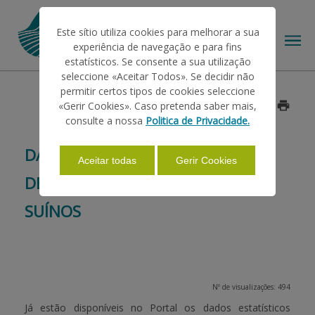
Este sítio utiliza cookies para melhorar a sua
experiência de navegação e para fins
estatísticos. Se consente a sua utilização
seleccione «Aceitar Todos». Se decidir não
permitir certos tipos de cookies seleccione
O IFAP
«Gerir Cookies». Caso pretenda saber mais,
Data: 2026/06/08
consulte a nossa
Politica de Privacidade.
AJUDAS/APOIOS
DADOS ESTATÍSTICOS -
Aceitar todas
Gerir Cookies
DECLARAÇÃO DE EXISTÊNCIAS DE
INFORMAÇÕES
SUÍNOS
ESTATÍSTICAS
Nº de visualizações: 494
PAGAMENTOS
Já estão disponíveis no Portal os dados estatísticos