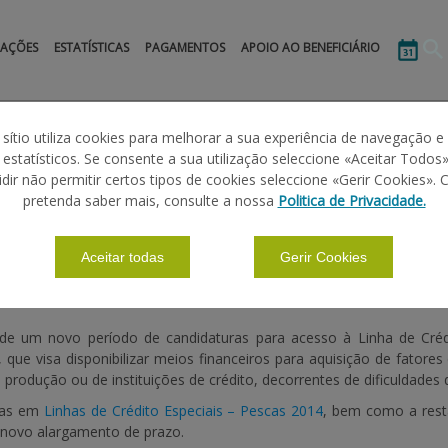
MAÇÕES
ESTATÍSTICAS
PAGAMENTOS
APOIO AO BENEFICIÁRIO
 sítio utiliza cookies para melhorar a sua experiência de navegação e
s estatísticos. Se consente a sua utilização seleccione «Aceitar Todos»
idir não permitir certos tipos de cookies seleccione «Gerir Cookies». 
CRÉDITO ESPECIAL - PESCAS 2014
pretenda saber mais, consulte a nossa
Politica de Privacidade.
Aceitar todas
Gerir Cookies
e um novo período de candidaturas para acesso à Linha de Crédito
, que visa disponibilizar meios financeiros para aquisição de fatore
 produção ou de instituições de crédito, decorrentes de dificuldades 
adas em
Linhas de Crédito Especiais – Pescas 2014
, bem como a rest
 novo alargamento de prazo.