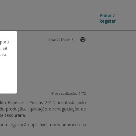
Entrar /
Registar
Data: 2017/12/15
 para
. Se
Caso
Nº de visualizações: 1472
 Especial - Pescas 2014, instituída pelo
s de produção, liquidação e renegociação de
de tesouraria.
ante legislação aplicável, nomeadamente o