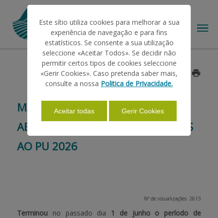
Este sítio utiliza cookies para melhorar a sua
experiência de navegação e para fins
estatísticos. Se consente a sua utilização
seleccione «Aceitar Todos». Se decidir não
permitir certos tipos de cookies seleccione
O IFAP
«Gerir Cookies». Caso pretenda saber mais,
Data: 2026/06/03
consulte a nossa
Politica de Privacidade.
AJUDAS/APOIOS
MAIS DE 3 MILHÕES DE HECTARES
Aceitar todas
Gerir Cookies
ABRANGIDOS NAS CANDIDATURAS
INFORMAÇÕES
AO PU 2026
ESTATÍSTICAS
Nº de visualizações: 2613
PAGAMENTOS
Terminou
no passado dia
1 de junho o período de