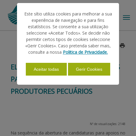
Este sítio utiliza cookies para melhorar a sua
experiência de navegação e para fins
estatísticos. Se consente a sua utilização
seleccione «Aceitar Todos». Se decidir não
permitir certos tipos de cookies seleccione
O IFAP
«Gerir Cookies». Caso pretenda saber mais,
Data: 2026/06/03
consulte a nossa
Politica de Privacidade.
AJUDAS/APOIOS
ELEVADA ADESÃO ESGOTA VERBAS
Aceitar todas
Gerir Cookies
PARA INSTALAÇÃO DE NOVOS
INFORMAÇÕES
PRODUTORES PECUÁRIOS
ESTATÍSTICAS
Nº de visualizações: 2148
PAGAMENTOS
Na sequência da abertura de candidaturas para apoios no