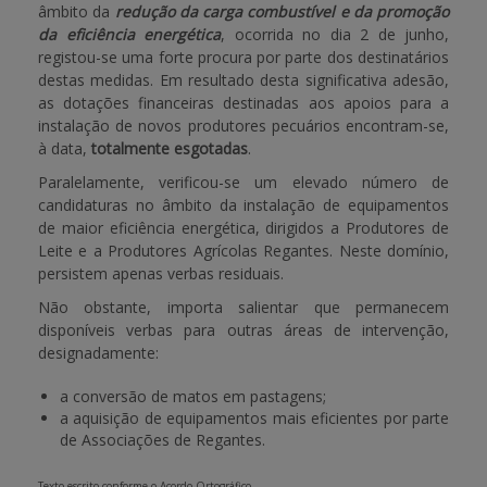
âmbito da
redução da carga combustível e da promoção
da eficiência energética
, ocorrida no dia 2 de junho,
APOIO AO BENEFICIÁRIO
registou-se uma forte procura por parte dos destinatários
destas medidas. Em resultado desta significativa adesão,
as dotações financeiras destinadas aos apoios para a
instalação de novos produtores pecuários encontram-se,
Entrar / Registar
à data,
totalmente esgotadas
.
Paralelamente, verificou-se um elevado número de
candidaturas no âmbito da instalação de equipamentos
de maior eficiência energética, dirigidos a Produtores de
Leite e a Produtores Agrícolas Regantes. Neste domínio,
persistem apenas verbas residuais.
Não obstante, importa salientar que permanecem
disponíveis verbas para outras áreas de intervenção,
designadamente:
a conversão de matos em pastagens;
a aquisição de equipamentos mais eficientes por parte
de Associações de Regantes.
Texto escrito conforme o Acordo Ortográfico.