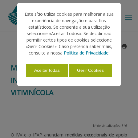
Este sítio utiliza cookies para melhorar a sua
experiência de navegação e para fins
estatísticos. Se consente a sua utilização
seleccione «Aceitar Todos». Se decidir não
permitir certos tipos de cookies seleccione
O IFAP
«Gerir Cookies». Caso pretenda saber mais,
Data: 2026/05/27
consulte a nossa
Politica de Privacidade.
AJUDAS/APOIOS
MEDIDAS EXCECIONAIS APÓS
Aceitar todas
Gerir Cookies
INTEMPÉRIES PARA SECTOR
INFORMAÇÕES
VITIVINÍCOLA
ESTATÍSTICAS
Nº de visualizações: 646
PAGAMENTOS
O IVV e o IFAP anunciam
medidas excecionais de apoio