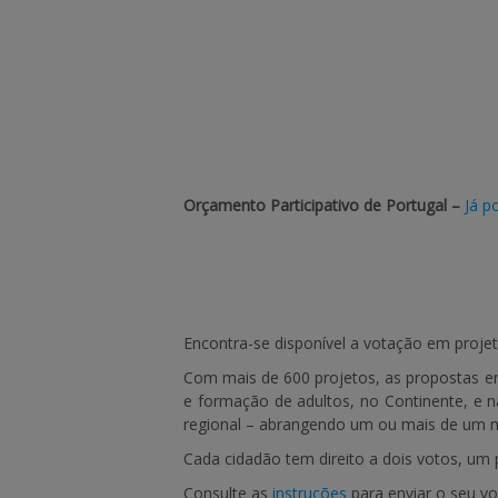
Orçamento Participativo de Portugal –
Já p
Encontra-se disponível a votação em proje
Com mais de 600 projetos, as propostas en
e formação de adultos, no Continente, e n
regional – abrangendo um ou mais de um mu
Cada cidadão tem direito a dois votos, um 
Consulte as
instruções
para enviar o seu vo