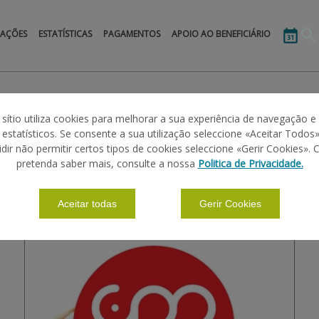
MAÇÕES
ESTATÍSTICAS
PAGAMENTOS
APOIO AO BENEFICIÁRIO
 sítio utiliza cookies para melhorar a sua experiência de navegação e
s estatísticos. Se consente a sua utilização seleccione «Aceitar Todos»
O DE PORTUGAL - VOTAÇÃO DE PROJETOS
idir não permitir certos tipos de cookies seleccione «Gerir Cookies». 
pretenda saber mais, consulte a nossa
Politica de Privacidade.
Aceitar todas
Gerir Cookies