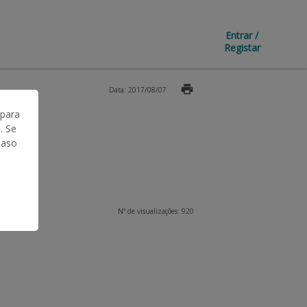
Entrar /
Registar
Data: 2017/08/07
 para
. Se
Caso
Nº de visualizações: 920