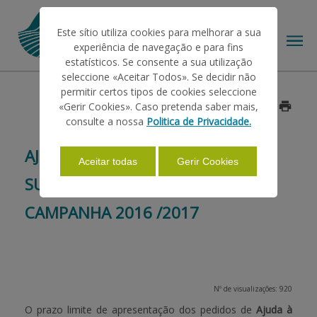
Este sítio utiliza cookies para melhorar a sua
experiência de navegação e para fins
estatísticos. Se consente a sua utilização
seleccione «Aceitar Todos». Se decidir não
permitir certos tipos de cookies seleccione
O IFAP
«Gerir Cookies». Caso pretenda saber mais,
Data: 2017/08/03
consulte a nossa
Politica de Privacidade.
AJUDAS/APOIOS
AJUDA À DESTILAÇÃO DE
Aceitar todas
Gerir Cookies
SUBPRODUTOS DA VINIFICAÇÃO -
INFORMAÇÕES
CAMPANHA 2016 /2017
ESTATÍSTICAS
Nº de visualizações: 920
PAGAMENTOS
O prazo limite de apresentação dos pedidos de
Ajuda à