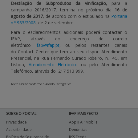
Destilação de Subprodutos da Vinificação
, para a
campanha 2016/2017, termina no próximo dia
16 de
APOIO AO BENEFICIÁRIO
agosto de 2017
, de acordo com o estipulado na
Portaria
n.º 983/2008
, de 2 de setembro.
Para o esclarecimentos adicionais poderá contactar o
Entrar / Registar
IFAP, através do endereço de correio
eletrónico
ifap@ifap.pt
, ou pelos restantes canais
do
Contact Center
que tem ao seu dispor: Atendimento
Presencial, na Rua Fernando Curado Ribeiro, n.º 4G, em
Lisboa,
Atendimento Eletrónico
ou pelo Atendimento
Telefónico, através do 217 513 999.
Texto escrito conforme o Acordo Ortográfico.
SOBRE O PORTAL
IFAP MAIS PERTO
Privacidade
App IFAP Mobile
Acessibilidade
Denúncias
Política de Segurança de
RSS Feeds