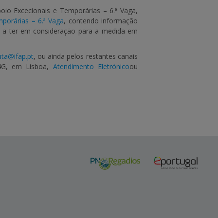
oio Excecionais e Temporárias – 6.ª Vaga,
porárias – 6.ª Vaga
, contendo informação
s a ter em consideração para a medida em
uta@ifap.pt
, ou ainda pelos restantes canais
 4G, em Lisboa,
Atendimento Eletrónico
ou