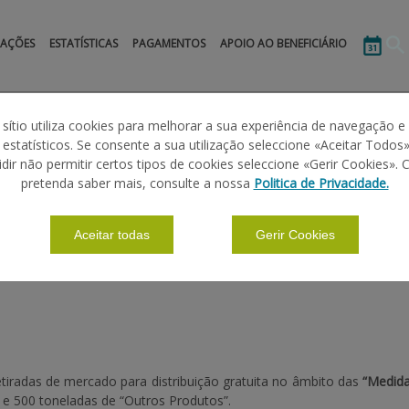
MAÇÕES
ESTATÍSTICAS
PAGAMENTOS
APOIO AO BENEFICIÁRIO
 sítio utiliza cookies para melhorar a sua experiência de navegação e
s estatísticos. Se consente a sua utilização seleccione «Aceitar Todos»
idir não permitir certos tipos de cookies seleccione «Gerir Cookies». 
IONAIS E TEMPORÁRIAS APLICÁVEIS AOS P
pretenda saber mais, consulte a nossa
Politica de Privacidade.
 PRODUTOS HORTÍCOLAS REGULAMENTO DE
Aceitar todas
Gerir Cookies
tiradas de mercado para distribuição gratuita no âmbito das
“Medida
 e 500 toneladas de “Outros Produtos”.