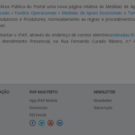
 Área Pública do Portal uma nova página relativa às Medidas de Ap
ado » Fundos Operacionais » Medidas de Apoio Excecionais e Tem
rodutores e Produtores, nomeadamente as regras e procedimento
el.
tactar o IFAP, através do endereço de correio eletrónico
retiradas.fr
 Atendimento Presencial, na Rua Fernando Curado Ribeiro, n.º
AÇÃO
IFAP MAIS PERTO
NEWSLETTER
App IFAP Mobile
Newsletter
Denúncias
Subscrição
RSS Feeds