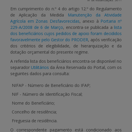
Nº de visualizações: 3011
Em cumprimento do n.º 4 do artigo 12.º do Regulamento
APOIO AO BENEFICIÁRIO
de Aplicação da Medida
Manutenção da Atividade
Agrícola em Zonas Desfavorecidas
, anexo à
Portaria nº
229-A/2008 de 6 de Março
, encontra-se publicada a
lista
dos beneficiários cujos pedidos de apoio foram decididos
Entrar / Registar
favoravelmente pelo Gestor do PRODER
, após verificação
dos critérios de elegibilidade, de hierarquização e da
dotação orçamental do presente regime.
A referida lista dos beneficiários encontra-se disponível no
separador
Utilitários
da
Área Reservada do Portal
, com os
seguintes dados para consulta:
NIFAP
- Número de Beneficiário do IFAP;
NIF
- Número de Identificação Fiscal;
Nome do Beneficiário
;
Concelho de residência
;
Freguesia de residência
.
O correspondente pagamento está condicionado aos