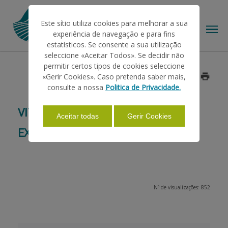
Este sítio utiliza cookies para melhorar a sua
experiência de navegação e para fins
estatísticos. Se consente a sua utilização
seleccione «Aceitar Todos». Se decidir não
permitir certos tipos de cookies seleccione
O IFAP
«Gerir Cookies». Caso pretenda saber mais,
Data: 2016/04/27
consulte a nossa
Politica de Privacidade.
AJUDAS/APOIOS
VITIS 2016/2017 - PERÍODO
Aceitar todas
Gerir Cookies
EXCEPCIONAL DE CANDIDATURAS
INFORMAÇÕES
ESTATÍSTICAS
Nº de visualizações: 852
PAGAMENTOS