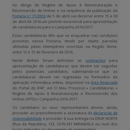
Ao abrigo do
Regime de Apoio à Reestruturação e
Reconversão de Vinhas
e na sequência da publicação da
APOIO AO BENEFICIÁRIO
de 5 de abril, vai decorrer entre
15 e 30
Portaria n.º 71/2016
de abril de 2016
um período excecional para apresentação
de candidaturas para a Campanha 2016/2017.
Entrar / Registar
Estas candidaturas têm que se enquadrar nas condições
previstas nessa Portaria, tendo por objeto parcelas
afetadas pelas intempéries ocorridas na Região Norte,
entre
12 e 15 de fevereiro de 2016.
Neste âmbito foram definidas as
para
orientações
apresentação de candidaturas que devem ser seguidas
pelos potenciais candidatos, salientando-se que as
candidaturas devem ser registadas no formulário da
aplicação informática
online
, disponível na
Área Reservada
do Portal do IFAP, em
O Meu Processo » Candidaturas »
Regime de Apoio à Reestruturação e Reconversão das
Vinhas (VITIS) » Campanha 2016-2017
.
Os candidatos ou seus representantes devem, ainda,
proceder ao preenchimento e assinatura da
declaração de
e proceder à sua entrega na DRAP NORTE
responsabilidade
(Rua da Republica, 133, 5370-347 MIRANDELA ou num dos
locais indicados no documento de orientações).