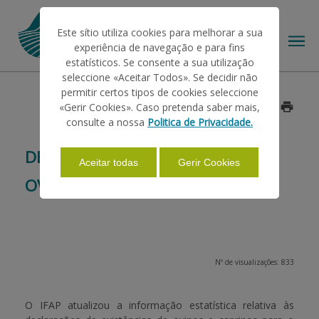
Este sítio utiliza cookies para melhorar a sua
experiência de navegação e para fins
estatísticos. Se consente a sua utilização
seleccione «Aceitar Todos». Se decidir não
permitir certos tipos de cookies seleccione
O IFAP
«Gerir Cookies». Caso pretenda saber mais,
Data: 2016/02/25
consulte a nossa
Politica de Privacidade.
AJUDAS/APOIOS
DECLARAÇÕES DE EXISTÊNCIAS DE
Aceitar todas
Gerir Cookies
OVINOS E CAPRINOS
INFORMAÇÕES
ESTATÍSTICAS
Nº de visualizações: 833
PAGAMENTOS
O IFAP atualizou a informação estatística relativa às