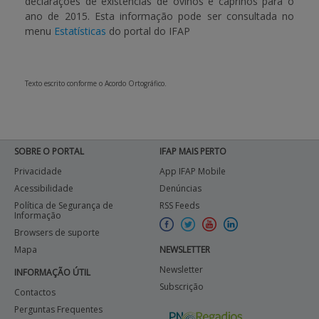
declarações de existências de ovinos e caprinos
para o
ano de 2015. Esta informação pode ser consultada no
APOIO AO BENEFICIÁRIO
menu
Estatísticas
do portal do IFAP
Entrar / Registar
Texto escrito conforme o Acordo Ortográfico.
SOBRE O PORTAL
IFAP MAIS PERTO
Privacidade
App IFAP Mobile
Acessibilidade
Denúncias
Política de Segurança de
RSS Feeds
Informação
Browsers de suporte
Mapa
NEWSLETTER
Newsletter
INFORMAÇÃO ÚTIL
Subscrição
Contactos
Perguntas Frequentes