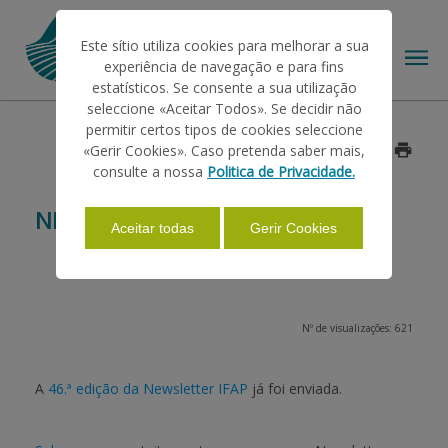
Este sítio utiliza cookies para melhorar a sua
experiência de navegação e para fins
estatísticos. Se consente a sua utilização
seleccione «Aceitar Todos». Se decidir não
permitir certos tipos de cookies seleccione
O IFAP
«Gerir Cookies». Caso pretenda saber mais,
Data: 2016/01/31
consulte a nossa
Politica de Privacidade.
AJUDAS/APOIOS
NEWSLETTER IFAP
Aceitar todas
Gerir Cookies
INFORMAÇÕES
Nº de visualizações: 621
ESTATÍSTICAS
A
46.ª edição da Newsletter IFAP
já foi enviada.
PAGAMENTOS