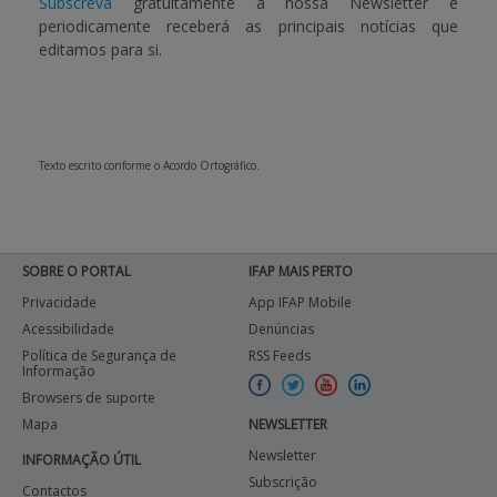
Subscreva
gratuitamente a nossa Newsletter e
periodicamente receberá as principais notícias que
APOIO AO BENEFICIÁRIO
editamos para si.
Entrar / Registar
Texto escrito conforme o Acordo Ortográfico.
SOBRE O PORTAL
IFAP MAIS PERTO
Privacidade
App IFAP Mobile
Acessibilidade
Denúncias
Política de Segurança de
RSS Feeds
Informação
Browsers de suporte
Mapa
NEWSLETTER
Newsletter
INFORMAÇÃO ÚTIL
Subscrição
Contactos