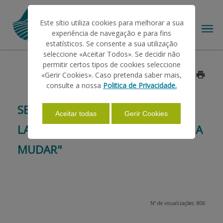
Este sítio utiliza cookies para melhorar a sua
experiência de navegação e para fins
estatísticos. Se consente a sua utilização
seleccione «Aceitar Todos». Se decidir não
permitir certos tipos de cookies seleccione
O IFAP
«Gerir Cookies». Caso pretenda saber mais,
Data: 2016/01/11
consulte a nossa
Politica de Privacidade.
AJUDAS/APOIOS
SEMINÁRIO: CONSUMO DE LEITE E
Aceitar todas
Gerir Cookies
LACTICÍNIOS "O QUE PODE ESTAR A
INFORMAÇÕES
MUDAR"
ESTATÍSTICAS
Nº de visualizações: 806
PAGAMENTOS