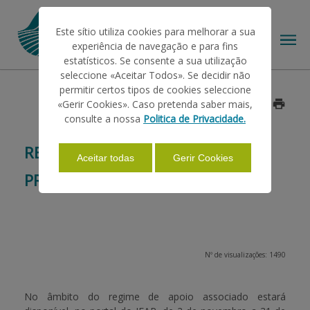
Este sítio utiliza cookies para melhorar a sua
experiência de navegação e para fins
estatísticos. Se consente a sua utilização
seleccione «Aceitar Todos». Se decidir não
permitir certos tipos de cookies seleccione
O IFAP
«Gerir Cookies». Caso pretenda saber mais,
Data: 2015/10/30
consulte a nossa
Politica de Privacidade.
AJUDAS/APOIOS
REGIME DE APOIO ASSOCIADO -
Aceitar todas
Gerir Cookies
PRÉMIOS ANIMAIS
INFORMAÇÕES
ESTATÍSTICAS
Nº de visualizações: 1490
PAGAMENTOS
No âmbito do regime de apoio associado estará