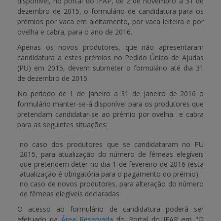
disponível, no portal do IFAP, de
2 de novembro a 31 de
dezembro de 2015
, o formulário de candidatura para os
APOIO AO BENEFICIÁRIO
prémios por vaca em aleitamento, por vaca leiteira e por
ovelha e cabra, para o ano de 2016.
Apenas os novos produtores, que não apresentaram
candidatura a estes prémios no Pedido Único de Ajudas
Entrar / Registar
(PU) em 2015, devem submeter o formulário até dia
31
de dezembro de 2015
.
No período de
1 de janeiro
a
31 de janeiro de 2016
o
formulário manter-se-á disponível para os produtores que
pretendam candidatar-se ao prémio por ovelha e cabra
para as seguintes situações:
no caso dos produtores que se candidataram no PU
2015, para atualização do número de fêmeas elegíveis
que pretendem deter no dia 1 de fevereiro de 2016 (esta
atualização é obrigatória para o pagamento do prémio).
no caso de novos produtores, para alteração do número
de fêmeas elegíveis declaradas.
O acesso ao formulário de candidatura poderá ser
efetuado na
Área Reservada
do Portal do IFAP em
"O