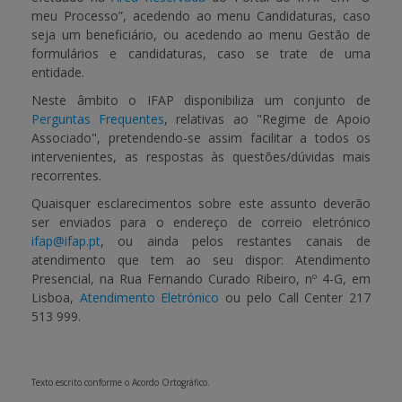
meu Processo”
, acedendo ao menu
Candidaturas
, caso
seja um beneficiário, ou acedendo ao menu
Gestão de
formulários e candidaturas
, caso se trate de uma
entidade.
Neste âmbito o IFAP disponibiliza um conjunto de
Perguntas Frequentes
, relativas ao "Regime de Apoio
Associado", pretendendo-se assim facilitar a todos os
intervenientes, as respostas às questões/dúvidas mais
recorrentes.
Quaisquer esclarecimentos sobre este assunto deverão
ser enviados para o endereço de correio eletrónico
ifap@ifap.pt
, ou ainda pelos restantes canais de
atendimento que tem ao seu dispor: Atendimento
Presencial, na Rua Fernando Curado Ribeiro, nº 4-G, em
Lisboa,
Atendimento Eletrónico
ou pelo
Call Center
217
513 999.
Texto escrito conforme o Acordo Ortográfico.