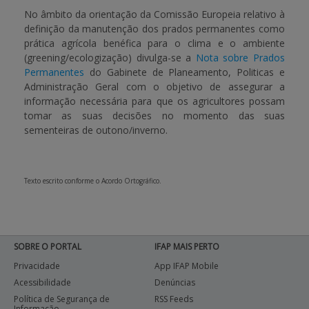
No âmbito da orientação da Comissão Europeia relativo à
definição da manutenção dos prados permanentes como
APOIO AO BENEFICIÁRIO
prática agrícola benéfica para o clima e o ambiente
(greening/ecologização) divulga-se a
Nota sobre Prados
Permanentes
do Gabinete de Planeamento, Politicas e
Entrar / Registar
Administração Geral com o objetivo de assegurar a
informação necessária para que os agricultores possam
tomar as suas decisões no momento das suas
sementeiras de outono/inverno.
Texto escrito conforme o Acordo Ortográfico.
SOBRE O PORTAL
IFAP MAIS PERTO
Privacidade
App IFAP Mobile
Acessibilidade
Denúncias
Política de Segurança de
RSS Feeds
Informação