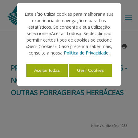
Este sítio utiliza cookies para melhorar a sua
experiência de navegação e para fins
estatísticos. Se consente a sua utilização
seleccione «Aceitar Todos». Se decidir não
permitir certos tipos de cookies seleccione
O IFAP
«Gerir Cookies». Caso pretenda saber mais,
Data: 2015/10/13
consulte a nossa
Politica de Privacidade.
AJUDAS/APOIOS
PRADOS PERMANENTES GREENING -
Aceitar todas
Gerir Cookies
NOVA DEFINIÇÃO DE ERVAS OU
INFORMAÇÕES
OUTRAS FORRAGEIRAS HERBÁCEAS
ESTATÍSTICAS
Nº de visualizações: 1283
PAGAMENTOS