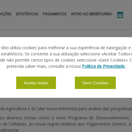
MAÇÕES
ESTATÍSTICAS
PAGAMENTOS
APOIO AO BENEFICIÁRIO
 sítio utiliza cookies para melhorar a sua experiência de navegação e
s estatísticos. Se consente a sua utilização seleccione «Aceitar Todos»
O CRISTAS, MINISTRA DA AGRICULTURA E
idir não permitir certos tipos de cookies seleccione «Gerir Cookies». 
pretenda saber mais, consulte a nossa
Politica de Privacidade.
Aceitar todas
Gerir Cookies
 da Agricultura e do Mar numa entrevista para análise das perspetiva
dos diversos temas como o novo Programa de Desenvolvimento Ru
de Colheitas, as novas regras relativas aos Pagamentos Diretos, a
oalimentar.