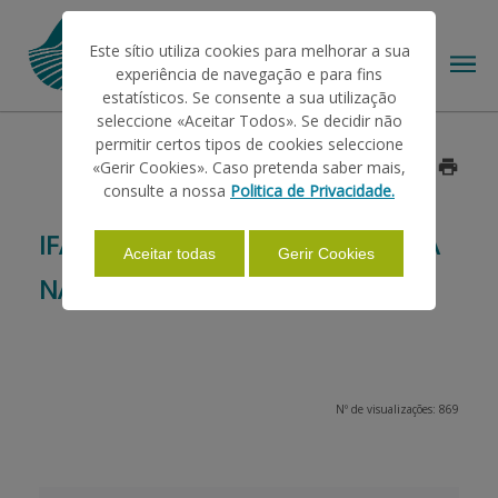
Este sítio utiliza cookies para melhorar a sua
experiência de navegação e para fins
estatísticos. Se consente a sua utilização
seleccione «Aceitar Todos». Se decidir não
permitir certos tipos de cookies seleccione
O IFAP
«Gerir Cookies». Caso pretenda saber mais,
Data: 2014/05/28
consulte a nossa
Politica de Privacidade.
AJUDAS/APOIOS
IFAP IRÁ PARTICIPAR NA 51.ª FEIRA
Aceitar todas
Gerir Cookies
NACIONAL DE AGRICULTURA
INFORMAÇÕES
ESTATÍSTICAS
Nº de visualizações: 869
PAGAMENTOS