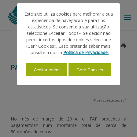
Este sítio utiliza cookies para melhorar a sua
experiência de navegação e para fins
estatísticos. Se consente a sua utilização
seleccione «Aceitar Todos». Se decidir não
permitir certos tipos de cookies seleccione
O IFAP
«Gerir Cookies». Caso pretenda saber mais,
Data: 2014/07/09
consulte a nossa
Politica de Privacidade.
AJUDAS/APOIOS
PAGAMENTOS MARÇO 2014
Aceitar todas
Gerir Cookies
INFORMAÇÕES
Nº de visualizações: 954
ESTATÍSTICAS
No mês de março de 2014, o IFAP procedeu a
pagamentos* num montante total de cerca de
PAGAMENTOS
80 milhões de euros
.