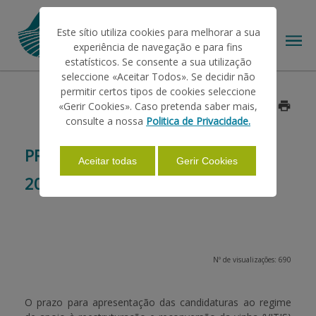
Este sítio utiliza cookies para melhorar a sua
experiência de navegação e para fins
estatísticos. Se consente a sua utilização
seleccione «Aceitar Todos». Se decidir não
permitir certos tipos de cookies seleccione
O IFAP
«Gerir Cookies». Caso pretenda saber mais,
Data: 2014/05/23
consulte a nossa
Politica de Privacidade.
AJUDAS/APOIOS
PROGRAMA VITIS - CAMPANHA
Aceitar todas
Gerir Cookies
2014-2015
INFORMAÇÕES
ESTATÍSTICAS
Nº de visualizações: 690
PAGAMENTOS
O prazo para apresentação das candidaturas ao regime