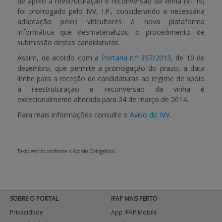
de apoio à reestruturação e reconversão da vinha (VITIS)
foi prorrogado pelo IVV, I.P., considerando a necessária
APOIO AO BENEFICIÁRIO
adaptação pelos viticultores à nova plataforma
informática que desmaterializou o procedimento de
submissão destas candidaturas.
Assim, de acordo com a
Portaria n.º 357/2013
, de 10 de
Entrar / Registar
dezembro, que permite a prorrogação do prazo, a data
limite para a receção de candidaturas ao regime de apoio
à reestruturação e reconversão da vinha é
excecionalmente alterada para
24 de março de 2014
.
Para mais informações consulte o
Aviso do IVV
.
Texto escrito conforme o Acordo Ortográfico.
SOBRE O PORTAL
IFAP MAIS PERTO
Privacidade
App IFAP Mobile