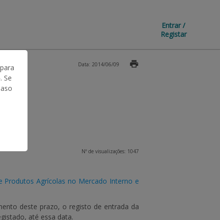
Entrar /
Registar
Data: 2014/06/09
 para
. Se
Caso
Nº de visualizações: 1047
Produtos Agrícolas no Mercado Interno e
mento deste prazo, o registo de entrada da
gistado, até essa data.