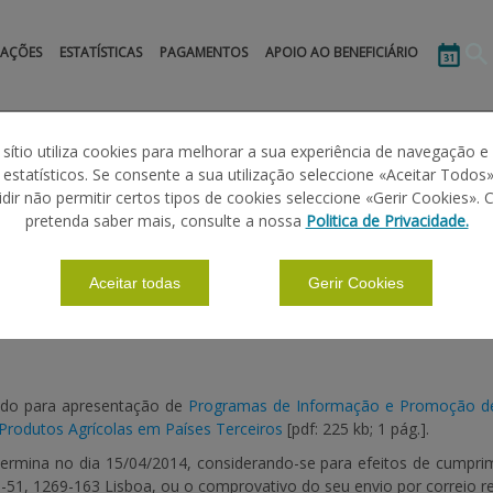
MAÇÕES
ESTATÍSTICAS
PAGAMENTOS
APOIO AO BENEFICIÁRIO
 sítio utiliza cookies para melhorar a sua experiência de navegação e
s estatísticos. Se consente a sua utilização seleccione «Aceitar Todos»
idir não permitir certos tipos de cookies seleccione «Gerir Cookies». 
RODUTOS AGRÍCOLAS
pretenda saber mais, consulte a nossa
Politica de Privacidade.
Aceitar todas
Gerir Cookies
íodo para apresentação de
Programas de Informação e Promoção de 
rodutos Agrícolas em Países Terceiros
[pdf: 225 kb; 1 pág.]
.
termina no dia
15/04/2014
, considerando-se para efeitos de cumpri
5-51, 1269-163 Lisboa, ou o comprovativo do seu envio por correio re