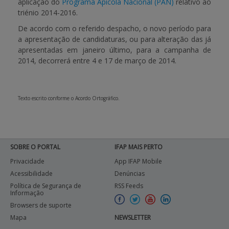
aplicação do
Programa Apícola Nacional (PAN)
relativo ao
triénio 2014-2016.
APOIO AO BENEFICIÁRIO
De acordo com o referido despacho, o novo período para
a apresentação de candidaturas, ou para alteração das já
apresentadas em janeiro último, para a campanha de
Entrar / Registar
2014, decorrerá entre
4 e 17 de março de 2014
.
Texto escrito conforme o Acordo Ortográfico.
SOBRE O PORTAL
IFAP MAIS PERTO
Privacidade
App IFAP Mobile
Acessibilidade
Denúncias
Política de Segurança de
RSS Feeds
Informação
Browsers de suporte
Mapa
NEWSLETTER