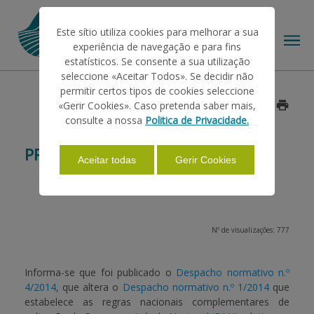
Este sítio utiliza cookies para melhorar a sua
experiência de navegação e para fins
estatísticos. Se consente a sua utilização
seleccione «Aceitar Todos». Se decidir não
permitir certos tipos de cookies seleccione
O IFAP
«Gerir Cookies». Caso pretenda saber mais,
Data: 2014/05/23
consulte a nossa
Politica de Privacidade.
AJUDAS/APOIOS
PROGRAMA APÍCOLA NACIONAL
Aceitar todas
Gerir Cookies
INFORMAÇÕES
Nº de visualizações: 777
ESTATÍSTICAS
Informa-se que foi publicado o
Despacho normativo n.º
4/2014
, que altera o
Despacho normativo n.º 1/2014
que
PAGAMENTOS
estabelece as regras nacionais complementares de