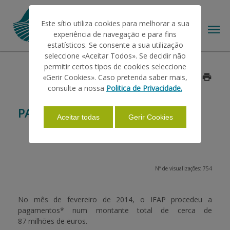
Este sítio utiliza cookies para melhorar a sua
experiência de navegação e para fins
estatísticos. Se consente a sua utilização
seleccione «Aceitar Todos». Se decidir não
permitir certos tipos de cookies seleccione
O IFAP
«Gerir Cookies». Caso pretenda saber mais,
Data: 2014/05/23
consulte a nossa
Politica de Privacidade.
AJUDAS/APOIOS
PAGAMENTOS FEVEREIRO 2014
Aceitar todas
Gerir Cookies
INFORMAÇÕES
Nº de visualizações: 754
ESTATÍSTICAS
No mês de fevereiro de 2014, o IFAP procedeu a
pagamentos* num montante total de cerca de
PAGAMENTOS
87 milhões de euros
.