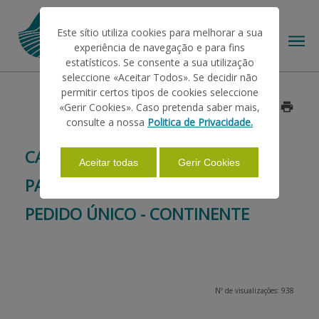
Este sítio utiliza cookies para melhorar a sua
experiência de navegação e para fins
estatísticos. Se consente a sua utilização
seleccione «Aceitar Todos». Se decidir não
permitir certos tipos de cookies seleccione
O IFAP
«Gerir Cookies». Caso pretenda saber mais,
Data: 2014/06/09
consulte a nossa
Politica de Privacidade.
AJUDAS/APOIOS
CALENDÁRIO INDICATIVO DE
Aceitar todas
Gerir Cookies
PAGAMENTOS DAS AJUDAS DO
INFORMAÇÕES
PEDIDO ÚNICO - CONTINENTE
ESTATÍSTICAS
Nº de visualizações: 938
PAGAMENTOS