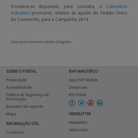
Encontra-se disponível, para consulta, o
Calendário
Indicativo
provisório, relativo às ajudas do Pedido Único
APOIO AO BENEFICIÁRIO
do Continente, para a Campanha 2014.
Entrar / Registar
Texto escrito conforme o Acordo Ortográfico.
SOBRE O PORTAL
IFAP MAIS PERTO
Privacidade
App IFAP Mobile
Acessibilidade
Denúncias
Política de Segurança de
RSS Feeds
Informação
Browsers de suporte
Mapa
NEWSLETTER
Newsletter
INFORMAÇÃO ÚTIL
Subscrição
Contactos