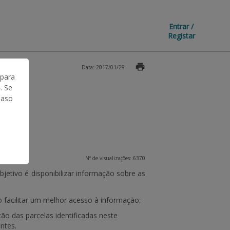
Entrar /
Registar
Data: 2017/01/28
 para
. Se
Caso
Nº de visualizações: 6370
objetivo é disponibilizar informação sobre as
do facilitar um melhor acesso à informação:
ção das parcelas identificadas neste
antes.