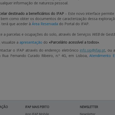
 qualquer informação de natureza pessoal.
celar destinado a beneficiários do IFAP
– Este novo interface permite 
a, bem como obter os documentos de caracterização dessa exploraç
o, terá que aceder à
Área Reservada
do Portal do IFAP.
te a parcelas e ocupações do solo, através de Serviços
WEB
de Gestã
 visualize a
apresentação
do
«Parcelário acessível a todos»
.
ntactar o IFAP através do endereço eletrónico
info.sip@ifap.pt
, ou 
na Rua Fernando Curado Ribeiro, n.º 4G, em Lisboa,
Atendimento El
AÇÃO
IFAP MAIS PERTO
NEWSLETTER
App IFAP Mobile
Newsletter