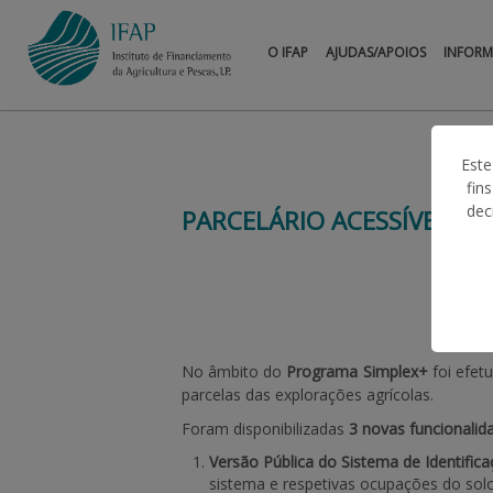
O IFAP
AJUDAS/APOIOS
INFOR
Este
fin
dec
PARCELÁRIO ACESSÍVEL A
No âmbito do
Programa Simplex+
foi efet
parcelas das explorações agrícolas.
Foram disponibilizadas
3 novas funcionalid
Versão Pública do Sistema de Identifica
sistema e respetivas ocupações do sol