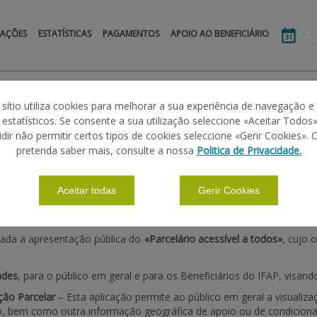
MAÇÕES
ESTATÍSTICAS
PAGAMENTOS
APOIO AO BENEFICIÁRIO
 sítio utiliza cookies para melhorar a sua experiência de navegação e
s estatísticos. Se consente a sua utilização seleccione «Aceitar Todos»
idir não permitir certos tipos de cookies seleccione «Gerir Cookies». 
 TODOS
pretenda saber mais, consulte a nossa
Politica de Privacidade.
Aceitar todas
Gerir Cookies
uada a apresentação pública do
«Parcelário acessível a todos»
, cujo 
ades
, para o público em geral e para os Beneficiários do IFAP, visan
ção Parcelar
– Esta aplicação permite ao público em geral a visualiza
o, bem como outra informação geográfica de apoio ou de condicion