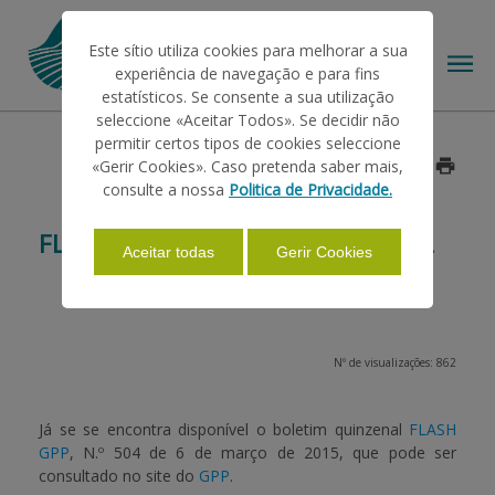
Este sítio utiliza cookies para melhorar a sua
experiência de navegação e para fins
estatísticos. Se consente a sua utilização
seleccione «Aceitar Todos». Se decidir não
permitir certos tipos de cookies seleccione
O IFAP
«Gerir Cookies». Caso pretenda saber mais,
Data: 2015/03/10
consulte a nossa
Politica de Privacidade.
AJUDAS/APOIOS
FLASH GPP - BOLETIM QUINZENAL
Aceitar todas
Gerir Cookies
INFORMAÇÕES
Nº de visualizações: 862
ESTATÍSTICAS
Já se se encontra disponível o boletim quinzenal
FLASH
GPP
,
N.º 504 de 6 de março de 2015
, que pode ser
PAGAMENTOS
consultado no site do
GPP
.