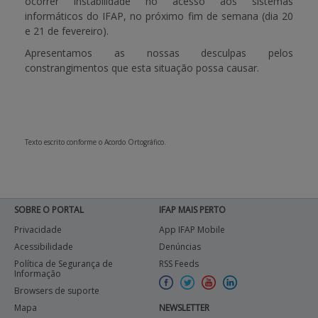
ocorrer instabilidade no acesso aos sistemas
informáticos do IFAP, no próximo fim de semana
(dia 20
APOIO AO BENEFICIÁRIO
e 21 de fevereiro)
.
Apresentamos as nossas desculpas pelos
constrangimentos que esta situação possa causar.
Entrar / Registar
Texto escrito conforme o Acordo Ortográfico.
SOBRE O PORTAL
IFAP MAIS PERTO
Privacidade
App IFAP Mobile
Acessibilidade
Denúncias
Política de Segurança de
RSS Feeds
Informação
Browsers de suporte
Mapa
NEWSLETTER