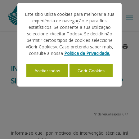
Este sítio utiliza cookies para melhorar a sua
experiência de navegação e para fins
estatísticos. Se consente a sua utilização
seleccione «Aceitar Todos». Se decidir não
permitir certos tipos de cookies seleccione
O IFAP
«Gerir Cookies». Caso pretenda saber mais,
Data: 2016/02/17
consulte a nossa
Politica de Privacidade.
AJUDAS/APOIOS
INTERVENÇÃO TÉCNICA NOS
Aceitar todas
Gerir Cookies
SISTEMAS INFORMÁTICOS DO IFAP
INFORMAÇÕES
ESTATÍSTICAS
Nº de visualizações: 677
PAGAMENTOS
Informa-se que, por motivos de intervenção técnica, irá