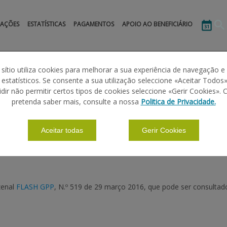
MAÇÕES
ESTATÍSTICAS
PAGAMENTOS
APOIO AO BENEFICIÁRIO
 sítio utiliza cookies para melhorar a sua experiência de navegação e
s estatísticos. Se consente a sua utilização seleccione «Aceitar Todos»
idir não permitir certos tipos de cookies seleccione «Gerir Cookies». 
INZENAL
pretenda saber mais, consulte a nossa
Politica de Privacidade.
Aceitar todas
Gerir Cookies
zenal
FLASH GPP
, N.º 519 de 29 março 2016, que pode ser consultad