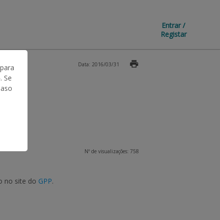
Entrar /
Registar
Data: 2016/03/31
 para
. Se
Caso
Nº de visualizações: 758
o no site do
GPP
.