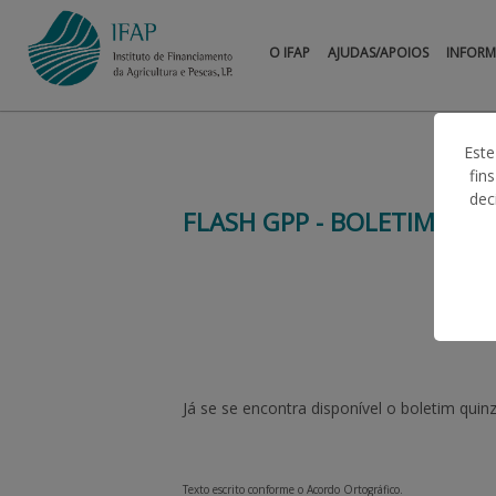
O IFAP
AJUDAS/APOIOS
INFOR
Este
fin
dec
FLASH GPP - BOLETIM QU
Já se se encontra disponível o boletim quin
Texto escrito conforme o Acordo Ortográfico.