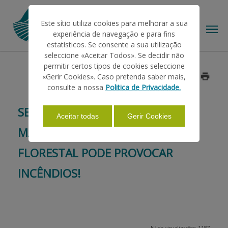
Este sítio utiliza cookies para melhorar a sua
experiência de navegação e para fins
estatísticos. Se consente a sua utilização
seleccione «Aceitar Todos». Se decidir não
permitir certos tipos de cookies seleccione
O IFAP
«Gerir Cookies». Caso pretenda saber mais,
Data: 2016/07/28
consulte a nossa
Politica de Privacidade.
AJUDAS/APOIOS
SEJA PRUDENTE! O USO DE
Aceitar todas
Gerir Cookies
MAQUINARIA NO MEIO RURAL E
INFORMAÇÕES
FLORESTAL PODE PROVOCAR
INCÊNDIOS!
ESTATÍSTICAS
PAGAMENTOS